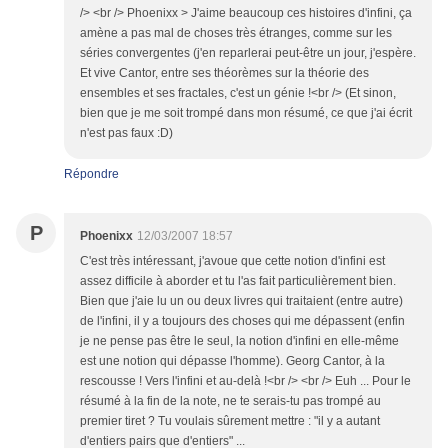
/> <br /> Phoenixx > J'aime beaucoup ces histoires d'infini, ça
amène a pas mal de choses très étranges, comme sur les
séries convergentes (j'en reparlerai peut-être un jour, j'espère.
Et vive Cantor, entre ses théorèmes sur la théorie des
ensembles et ses fractales, c'est un génie !<br /> (Et sinon,
bien que je me soit trompé dans mon résumé, ce que j'ai écrit
n'est pas faux :D)
Répondre
P
Phoenixx
12/03/2007 18:57
C'est très intéressant, j'avoue que cette notion d'infini est
assez difficile à aborder et tu l'as fait particulièrement bien.
Bien que j'aie lu un ou deux livres qui traitaient (entre autre)
de l'infini, il y a toujours des choses qui me dépassent (enfin
je ne pense pas être le seul, la notion d'infini en elle-même
est une notion qui dépasse l'homme). Georg Cantor, à la
rescousse ! Vers l'infini et au-delà !<br /> <br /> Euh ... Pour le
résumé à la fin de la note, ne te serais-tu pas trompé au
premier tiret ? Tu voulais sûrement mettre : "il y a autant
d'entiers pairs que d'entiers" ...