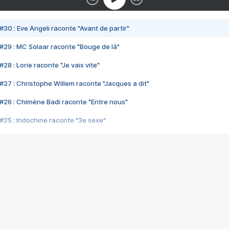
#30 : Eve Angeli raconte "Avant de partir"
#29 : MC Solaar raconte "Bouge de là"
28 : Lorie raconte "Je vais vite"
#27 : Christophe Willem raconte "Jacques a dit"
#26 : Chimène Badi raconte "Entre nous"
#25 : Indochine raconte "3e sexe"
#24 : Zaho raconte "C'est chelou"
#23 : Patrick Bruel raconte "Au café des délices"
#22 : Kyo raconte "Le chemin"
#21 : Nolwenn Leroy raconte "Cassé"
#20 : Patrick Hernandez raconte "Born to be alive"