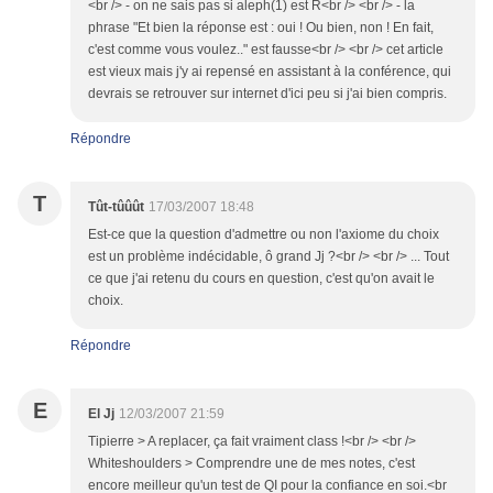
<br /> - on ne sais pas si aleph(1) est R<br /> <br /> - la
phrase "Et bien la réponse est : oui ! Ou bien, non ! En fait,
c'est comme vous voulez.." est fausse<br /> <br /> cet article
est vieux mais j'y ai repensé en assistant à la conférence, qui
devrais se retrouver sur internet d'ici peu si j'ai bien compris.
Répondre
T
Tût-tûûût
17/03/2007 18:48
Est-ce que la question d'admettre ou non l'axiome du choix
est un problème indécidable, ô grand Jj ?<br /> <br /> ... Tout
ce que j'ai retenu du cours en question, c'est qu'on avait le
choix.
Répondre
E
El Jj
12/03/2007 21:59
Tipierre > A replacer, ça fait vraiment class !<br /> <br />
Whiteshoulders > Comprendre une de mes notes, c'est
encore meilleur qu'un test de QI pour la confiance en soi.<br