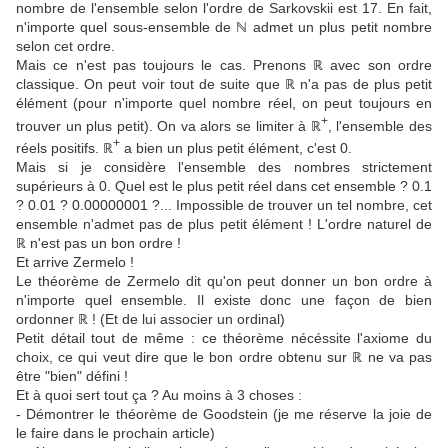
nombre de l'ensemble selon l'ordre de Sarkovskii est 17. En fait,
n'importe quel sous-ensemble de
ℕ
admet un plus petit nombre
selon cet ordre.
Mais ce n'est pas toujours le cas. Prenons
ℝ avec son ordre
classique. On peut voir tout de suite que ℝ n'a pas de plus petit
élément (pour n'importe quel nombre réel, on peut toujours en
+
trouver un plus petit). On va alors se limiter à ℝ
, l'ensemble des
+
réels positifs. ℝ
a bien un plus petit élément, c'est 0.
Mais si je considère l'ensemble des nombres strictement
supérieurs à 0. Quel est le plus petit réel dans cet ensemble ? 0.1
? 0.01 ? 0.00000001 ?... Impossible de trouver un tel nombre, cet
ensemble n'admet pas de plus petit élément ! L'ordre naturel de
ℝ n'est pas un bon ordre !
Et arrive Zermelo !
Le théorème de Zermelo dit qu'on peut donner un bon ordre à
n'importe quel ensemble. Il existe donc une façon de bien
ordonner ℝ ! (Et de lui associer un ordinal)
Petit détail tout de même : ce théorème nécéssite l'axiome du
choix, ce qui veut dire que le bon ordre obtenu sur ℝ ne va pas
être "bien" défini !
Et à quoi sert tout ça ? Au moins à 3 choses :
- Démontrer le théorème de Goodstein (je me réserve la joie de
le faire dans le prochain article)