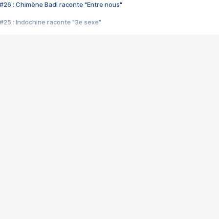
#26 : Chimène Badi raconte "Entre nous"
#25 : Indochine raconte "3e sexe"
#24 : Zaho raconte "C'est chelou"
#23 : Patrick Bruel raconte "Au café des délices"
#22 : Kyo raconte "Le chemin"
#21 : Nolwenn Leroy raconte "Cassé"
#20 : Patrick Hernandez raconte "Born to be alive"
#19 : Lorie raconte "Près de moi"
#18 : Michael Jones raconte "A nos actes manqués" (avec Jean-Jacque
#17 : Khaled raconte "Aïcha"
#16 : Corneille raconte "Parce qu'on vient de loin"
#15 : Indochine raconte "L'aventurier"
14 : Lorie raconte "Sur un air latino"