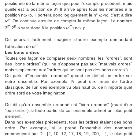
positionne de la même façon que pour l'exemple précédent, mais
quelle est la position de 3? Il arrive après tous les nombres à la
position nω+p, il portera donc logiquement le n° ω×ω, c'est à dire
ω². On continue ensuite de compter la même façon. Le nombre
m
n
m
3
.2
.p sera donc à la position ω
+nω+p.
On pourrait facilement imaginer d'autre exemple demandant
ω
l'utilisation de ω
!
Les bons ordres
Toutes ces façon de comparer deux nombres, les "ordres", sont
des "bons ordres" (qui ne s'opposent pas aux "mauvais ordres"
mais simplement aux "ordres qui ne sont pas des bons ordres").
On parle d'"ensemble ordonné" quand on définit un ordre sur
notre ensemble. Par exemple,
ℕ peut être muni de l'ordre
classique, de l'un des exemple vu plus haut ou de n'importe quel
ordre sorti de votre imagination.
On dit qu'un ensemble ordonné est "bien ordonné" (muni d'un
"bon ordre") si toute partie de cet ensemble admet un plus petit
élément.
Dans nos exemples précédents, tous les ordres étaient des bons
ordre.
Par exemple, si je prend l'ensemble des nombres
commençant par D : {2, 10, 12, 17, 18, 19, 200, ...}, le plus petit