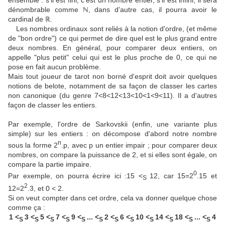
ensemble : s'il est fini, c'est un nombre entier, s'il est infini, il sera
dénombrable comme
ℕ
, dans d'autre cas, il pourra avoir le
cardinal de ℝ.
Les nombres ordinaux sont reliés à la notion d'ordre, (et même
de "bon ordre") ce qui permet de dire quel est le plus grand entre
deux nombres. En général, pour comparer deux entiers, on
appelle "plus petit" celui qui est le plus proche de 0, ce qui ne
pose en fait aucun problème.
Mais tout joueur de tarot non borné d'esprit doit avoir quelques
notions de belote, notamment de sa façon de classer les cartes
non canonique (du genre 7<8<12<13<10<1<9<11). Il a d'autres
façon de classer les entiers.
Par exemple, l'ordre de Sarkovskii (enfin, une variante plus
simple) sur les entiers : on décompose d'abord notre nombre
n
sous la forme 2
.p, avec p un entier impair ; pour comparer deux
nombres, on compare la puissance de 2, et si elles sont égale, on
compare la partie impaire.
0
Par exemple, on pourra écrire ici :15 <
12, car 15=2
.15 et
S
2
12=2
.3, et 0 < 2.
Si on veut compter dans cet ordre, cela va donner quelque chose
comme ça :
1 <
3 <
5 <
7 <
9 <
... <
2 <
6 <
10 <
14 <
18 <
... <
4
S
S
S
S
S
S
S
S
S
S
S
S