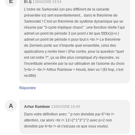
E
El Jj
13/04/2008 19:54
L'ordre de Sarkovskii (un peu différent de la variante
présentée ici) sert essentiellement... dans le théorème de
Sarkovskii ! C'est un théorème de système dynamique qui se
résume par "3-cycle implique chaos" : une fonction réelle f qui
admet un point de période 3 (un point x tel que f(f(f(x)))=x )
admet un point de période n pour tout n.<br /> Le théorème
de Zermelo porte sur n'importe quel ensemble, celui des
applications y rentre bien ! (Par contre, pour la question "quel
est cet ordre ?", ça va être plus compliqué d'y répondre, vu
l'incertitude amenée par la sur utilisation de l'axiome du choix
!)<br /> <br /> Arthur Rainbow > Houlà, bien vu ! (Et hop, c'est
rectifié)
Répondre
A
Arhur Rainbow
13/04/2008 19:49
Dans votre définition avec: " p non divisible par 6"<br />
attention, car alors <br /> 12=2^1*3^1*2 avec p=2 non
divisible par 6<br /> et c'est pas ce que vous voulez.