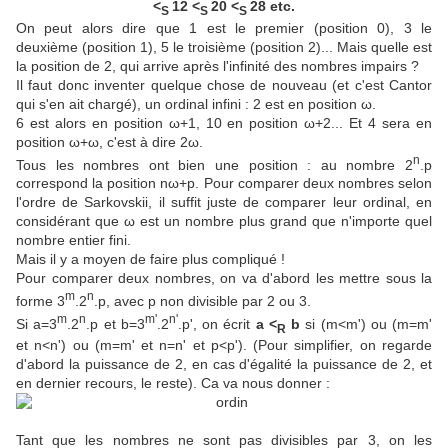
<
12 <
20 <
28 etc.
S
S
S
On peut alors dire que 1 est le premier (position 0), 3 le
deuxième (position 1), 5 le troisième (position 2)... Mais quelle est
la position de 2, qui arrive après l'infinité des nombres impairs ?
Il faut donc inventer quelque chose de nouveau (et c'est Cantor
qui s'en ait chargé), un ordinal infini : 2 est en position
ω.
6 est alors en position
ω+1, 10 en position
ω+2... Et 4 sera en
position
ω+
ω, c'est à dire 2
ω.
n
Tous les nombres ont bien une position : au nombre
2
.p
correspond la position n
ω+p
. Pour comparer deux nombres selon
l'ordre de Sarkovskii, il suffit juste de comparer leur ordinal, en
considérant que
ω est un nombre plus grand que n'importe quel
nombre entier fini.
Mais il y a moyen de faire plus compliqué !
Pour comparer deux nombres, on va d'abord les mettre sous la
m
n
forme
3
.2
.p, avec p non divisible par 2 ou 3.
m
n
m'
n'
Si a=3
.2
.p et b=3
.2
.p', on écrit
a <
b
si (m<m') ou (m=m'
R
et n<n') ou (m=m' et n=n' et p<p'). (Pour simplifier, on regarde
d'abord la puissance de 2, en cas d'égalité la puissance de 2, et
en dernier recours, le reste). Ca va nous donner :
Tant que les nombres ne sont pas divisibles par 3, on les