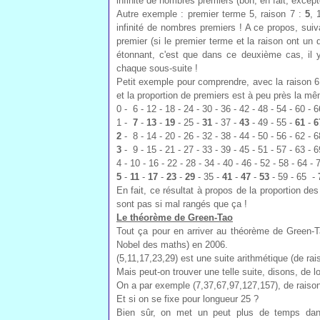
infinité de nombres premiers (bon, en fait, exce
Autre exemple : premier terme 5, raison 7 :
5
, 
infinité de nombres premiers ! A ce propos, suiv
premier (si le premier terme et la raison ont un
étonnant, c'est que dans ce deuxième cas, il
chaque sous-suite !
Petit exemple pour comprendre, avec la raison 6. 
et la proportion de premiers est à peu près la m
0 - 6 - 12 - 18 - 24 - 30 - 36 - 42 - 48 - 54 - 60 - 6
1 -
7
-
13
-
19
- 25 -
31
- 37 -
43
- 49 - 55 -
61
-
6
2
- 8 - 14 - 20 - 26 - 32 - 38 - 44 - 50 - 56 - 62 - 6
3
- 9 - 15 - 21 - 27 - 33 - 39 - 45 - 51 - 57 - 63 - 6
4 - 10 - 16 - 22 - 28 - 34 - 40 - 46 - 52 - 58 - 64 - 
5
-
11
-
17
-
23
-
29
- 35 -
41
-
47
-
53
- 59 - 65 -
En fait, ce résultat à propos de la proportion 
sont pas si mal rangés que ça !
Le théorème de Green-Tao
Tout ça pour en arriver au théorème de Green-Ta
Nobel des maths) en 2006.
(5,11,17,23,29) est une suite arithmétique (de 
Mais peut-on trouver une telle suite, disons, de lo
On a par exemple (7,37,67,97,127,157), de raison
Et si on se fixe pour longueur 25 ?
Bien sûr, on met un peut plus de temps dan