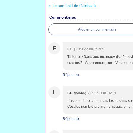
Le sac froid de Goldbach
Commentaires
Ajouter un commentaire
E
El Jj
28/05/2008 21:05
Tipierre > Sans aucune mauvaise foi, évi
cousins?... Apparement, oui... Voilà qui e
Répondre
L
Le_golbarg
28/05/2008 16:13
Pas pour faire chier, mais les dessins son
c'est les nombre premier jumeaux, or le 
Répondre