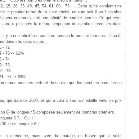
pté 2, TOUS les nombres premiers sont impairs...)
12,
19
, 26, 33, 40,
47
, 54,
61
, 68, 75, ... Cette suite contient une
ant le premier terme de la suite choisi, on aura soit 0 ou 1 nombre
 diviseur commun), soit une infinité de nombre premier. Ce qui reste
 y aura a peu près la même proportion de nombres premiers dans
Il y a une infinité de premiers lorsque le premier terme est 1 ou 5,
ême dans ces deux suites :
6 - 72
7
-
73
-> 61%
8 - 74
9 - 75
70 - 76
71
- 77 -> 69%
des nombres premiers pertmet de se dire que les nombres premiers ne
o, qui date de 2004, et qui a valu à Tao la médaille Field (le prix
raison 6) de longueur 5 composée seulement de nombres premiers.
ngueur 6 ?... Oui !
 30 et de longueur 6 !
s la recherche, mais avec du courage, on trouve que la suite