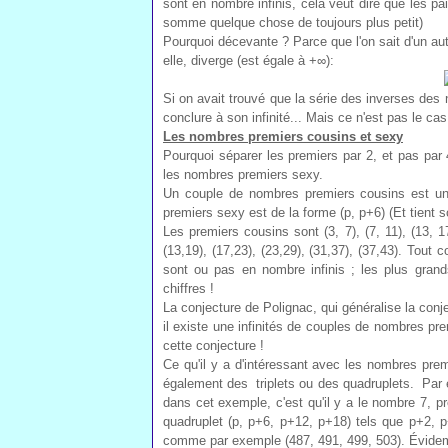
sont en nombre infinis, cela veut dire que les p
somme quelque chose de toujours plus petit)
Pourquoi décevante ? Parce que l'on sait d'un a
elle, diverge (est égale à +∞):
Si on avait trouvé que la série des inverses des
conclure à son infinité... Mais ce n'est pas le ca
Les nombres premiers cousins et sexy
Pourquoi séparer les premiers par 2, et pas par
les nombres premiers sexy.
Un couple de nombres premiers cousins est un
premiers sexy est de la forme (p, p+6) (Et tient so
Les premiers cousins sont (3, 7), (7, 11), (13, 17
(13,19), (17,23), (23,29), (31,37), (37,43). Tou
sont ou pas en nombre infinis ; les plus gr
chiffres !
La conjecture de Polignac, qui généralise la conj
il existe une infinités de couples de nombres pr
cette conjecture !
Ce qu'il y a d'intéressant avec les nombres pre
également des triplets ou des quadruplets. Par 
dans cet exemple, c'est qu'il y a le nombre 7, pre
quadruplet (p, p+6, p+12, p+18) tels que p+2, p
comme par exemple (487, 491, 499, 503). Évidemen