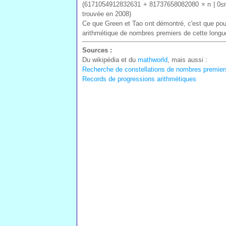
(6171054912832631 + 81737658082080 × n | 0≤n≤
trouvée en 2008)
Ce que Green et Tao ont démontré, c'est que pour 
arithmétique de nombres premiers de cette longueur
Sources :
Du wikipédia et du
mathworld
, mais aussi :
Recherche de constellations de nombres premier
Records de progressions arithmétiques