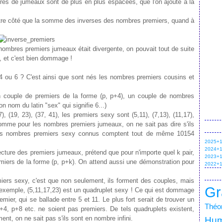
aires de jumeaux sont de plus en plus espacées, que l'on ajoute à la
utre côté que la somme des inverses des nombres premiers, quand à
 nombres premiers jumeaux était divergente, on pouvait tout de suite
s, et c'est bien dommage !
 4 ou 6 ? C'est ainsi que sont nés les nombres premiers cousins et
 couple de premiers de la forme (p, p+4), un couple de nombres
n nom du latin "sex" qui signifie 6...)
), (19, 23), (37, 41), les premiers sexy sont (5,11), (7,13), (11,17),
t comme pour les nombres premiers jumeaux, on ne sait pas dire s'ils
ands nombres premiers sexy connus comptent tout de même 10154
2025+1 
2024+1 
ecture des premiers jumeaux, prétend que pour n'importe quel k pair,
2023+1 
emiers de la forme (p, p+k). On attend aussi une démonstration pour
2022+1 
miers sexy, c'est que non seulement, ils forment des couples, mais
Gr
exemple, (5,11,17,23) est un quadruplet sexy ! Ce qui est dommage
mier, qui se ballade entre 5 et 11. Le plus fort serait de trouver un
Théor
+4, p+8 etc. ne soient pas premiers. De tels quadruplets existent,
t, on ne sait pas s'ils sont en nombre infini.
Hum