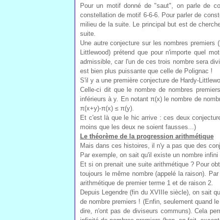
Pour un motif donné de "saut", on parle de co
constellation de motif 6-6-6. Pour parler de const
milieu de la suite. Le principal but est de cherch
suite.
Une autre conjecture sur les nombres premiers (
Littlewood) prétend que pour n'importe quel mot
admissible, car l'un de ces trois nombre sera divis
est bien plus puissante que celle de Polignac !
S'il y a une première conjecture de Hardy-Littlew
Celle-ci dit que le nombre de nombres premier
inférieurs à y. En notant π(x) le nombre de nomb
π(x+y)-π(x) ≤ π(y).
Et c'est là que le hic arrive : ces deux conjectur
moins que les deux ne soient fausses...)
Le théorème de la progression arithmétique
Mais dans ces histoires, il n'y a pas que des con
Par exemple, on sait qu'il existe un nombre infin
Et si on prenait une suite arithmétique ? Pour ob
toujours le même nombre (appelé la raison). Par e
arithmétique de premier terme 1 et de raison 2.
Depuis Legendre (fin du XVIIIe siècle), on sait qu
de nombre premiers ! (Enfin, seulement quand le p
dire, n'ont pas de diviseurs communs). Cela per