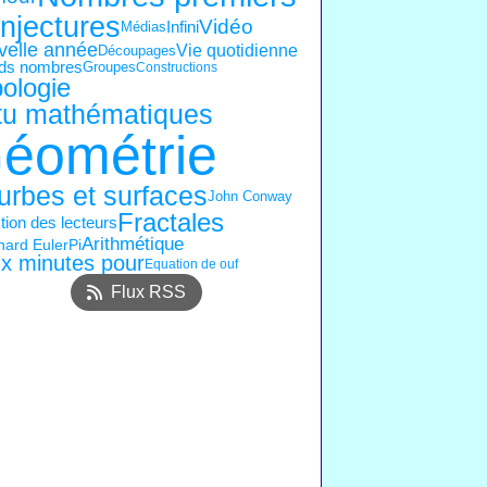
njectures
Vidéo
Médias
Infini
velle année
Vie quotidienne
Découpages
ds nombres
Groupes
Constructions
ologie
tu mathématiques
éométrie
urbes et surfaces
John Conway
Fractales
ion des lecteurs
Arithmétique
ard Euler
Pi
x minutes pour
Equation de ouf
Flux RSS