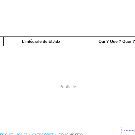
L'intégrale de ElJjdx
Qui ? Que ? Quoi ?
Publicité
ES CURVILIGNES
>
CATEGORIES
>
COUSINS SEXY