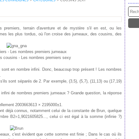
premiers, terrain d'aventure et de mystère s'il en est, ou les
èmes les plus tordus, où l'on croise des jumeaux, des cousins, des
ers - Les nombres premiers jumeaux
s cousins - Les nombres premiers sexy
, sont en nombre infini. Donc, beaucoup trop présent ! Les nombres
.
ils sont séparés de 2. Par exemple, (3,5), (5,7), (11,13) ou (17,19)
 infini de nombres premiers jumeaux ? Grande question, la réponse
ellement 2003663613 × 2
195000
±1.
ont déjà connus, notamment celui de la constante de Brun, quelque
bre B2=1,9021605825..., celui ci est égal à la somme (infinie ?)
meaux, c'est évident que cette somme est finie ; Dans le cas où ils