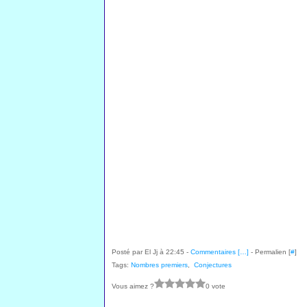
Posté par El Jj à 22:45 -
Commentaires [
…
]
- Permalien [
#
]
Tags:
Nombres premiers
,
Conjectures
Vous aimez ?
0 vote