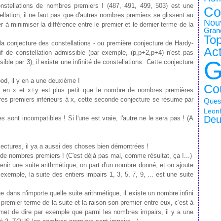
nstellations de nombres premiers ! (487, 491, 499, 503) est une
Co
ellation, il ne faut pas que d'autres nombres premiers se glissent au
Nou
er à minimiser la différence entre le premier et le dernier terme de la
Gran
Top
la conjecture des constellations - ou première conjecture de Hardy-
Ac
if de constellation admissible (par exemple, (p,p+2,p+4) n'est pas
G
ible par 3), il existe une infinité de constellations. Cette conjecture
ood, il y en a une deuxième !
Co
s en x et x+y est plus petit que le nombre de nombres premières
res premiers inférieurs à x, cette seconde conjecture se résume par
Quest
Leonh
Deu
es sont incompatibles ! Si l'une est vraie, l'autre ne le sera pas ! (A
jectures, il ya a aussi des choses bien démontrées !
i de nombres premiers ! (C'est déjà pas mal, comme résultat, ça !...)
tenir une suite arithmétique, on part d'un nombre donné, et on ajoute
xemple, la suite des entiers impairs 1, 3, 5, 7, 9, ... est une suite
e dans n'importe quelle suite arithmétique, il existe un nombre infini
remier terme de la suite et la raison son premier entre eux, c'est à
met de dire par exemple que parmi les nombres impairs, il y a une