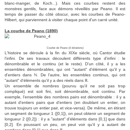
blanc-manger, de Koch...). Mais ces courbes restent des
monstres gentils, face aux démons réveillés par Peano. Il est
temps de passer du côté obscur, avec les courbes de Peano-
Hilbert, qui parviennent à visiter chaque point d'un carré unité.
La courbe de Peano (1890)
Courbe de Peano (4 itérations)
L'histoire se déroule à la fin du XIXe siècle, où Cantor étudie
l'infini. De ses travaux découlent différents type d'infini : le
dénombrable et le continu (et le reste). D'un côté, il y a les
ensembles dénombrables, qui ont "autant" d'élément qu'il y a
d'entiers dans ℕ. De l'autre, les ensembles continus, qui ont
"autant" d'éléments qu'il y a des réels dans ℝ.
Un ensemble de nombres (pourvu qu'il ne soit pas trop
compliqué) est soit fini, soit dénombrable, soit continu. Par
exemple, l'ensemble des nombres pairs est dénombrable : il y a
autant d'entiers pairs que d'entiers (en doublant un entier, on
trouve toujours un entier pair, et vice-versa). De même, en étirant
un segment de longueur 1 ([0,1]), on peut obtenir un segment de
longueur 2 ([0,2]) : il y a "autant" d'éléments dans [0,1] que dans
[0,2]. En poussant un peu, on peut voir qu'il y a autant de