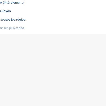
e (littéralement)
im Rayan
 toutes les règles
s les jeux vidéo
us choquant de Rockstar ? - Le scandale BULLY
e plus moche de Steam
du RÊVE tourne au CAUCHEMAR
pendant 8 heures
it… à tort
umiliés par un jeu vidéo
ire - Final Fantasy 8
ti un empire - Age of Empires
story DOFUS