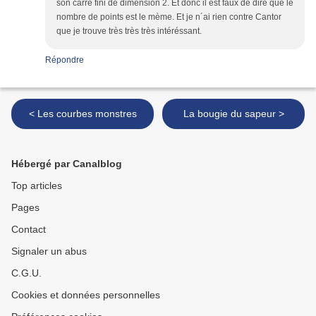
son carré fini de dimension 2. Et donc il est faux de dire que le
nombre de points est le mème. Et je n´ai rien contre Cantor
que je trouve très très très intéréssant.
Répondre
< Les courbes monstres
La bougie du sapeur >
Hébergé par Canalblog
Top articles
Pages
Contact
Signaler un abus
C.G.U.
Cookies et données personnelles