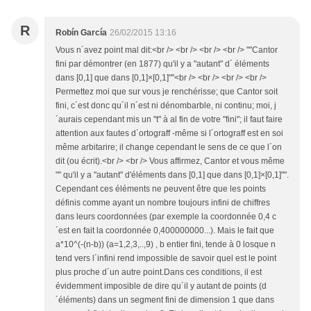
R
Robín García
26/02/2015 13:16
Vous n´avez point mal dit:<br /> <br /> <br /> <br /> ""Cantor
fini par démontrer (en 1877) qu'il y a "autant" d´ éléments
dans [0,1] que dans [0,1]×[0,1]""<br /> <br /> <br /> <br />
Permettez moi que sur vous je renchérisse; que Cantor soit
fini, c´est donc qu´il n´est ni dénombarble, ni continu; moi, j
´aurais cependant mis un "t" à al fin de votre "fini"; il faut faire
attention aux fautes d´ortograff -même si l´ortograff est en soi
même arbitarire; il change cependant le sens de ce que l´on
dit (ou écrit).<br /> <br /> Vous affirmez, Cantor et vous même
"" qu'il y a "autant" d'éléments dans [0,1] que dans [0,1]×[0,1]"".
Cependant ces éléments ne peuvent être que les points
définis comme ayant un nombre toujours infini de chiffres
dans leurs coordonnées (par exemple la coordonnée 0,4 c
´est en fait la coordonnée 0,400000000...). Mais le fait que
a*10^(-(n-b)) (a=1,2,3,..,9) , b entier fini, tende à 0 losque n
tend vers l´infini rend impossible de savoir quel est le point
plus proche d´un autre point.Dans ces conditions, il est
évidemment imposible de dire qu´il y autant de points (d
´éléments) dans un segment fini de dimension 1 que dans