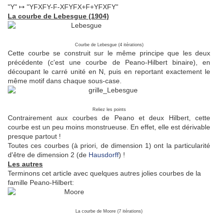
"Y" ↦ "YFXFY-F-XFYFX+F+YFXFY"
La courbe de Lebesgue (1904)
Courbe de Lebesgue (4 itérations)
Cette courbe se construit sur le même principe que les deux
précédente (c'est une courbe de Peano-Hilbert binaire), en
découpant le carré unité en N, puis en reportant exactement le
même motif dans chaque sous-case.
Reliez les points
Contrairement aux courbes de Peano et deux Hilbert, cette
courbe est un peu moins monstrueuse. En effet, elle est dérivable
presque partout !
Toutes ces courbes (à priori, de dimension 1) ont la particularité
d'être de dimension 2 (de
Hausdorff
) !
Les autres
Terminons cet article avec quelques autres jolies courbes de la
famille Peano-Hilbert:
La courbe de Moore (7 itérations)