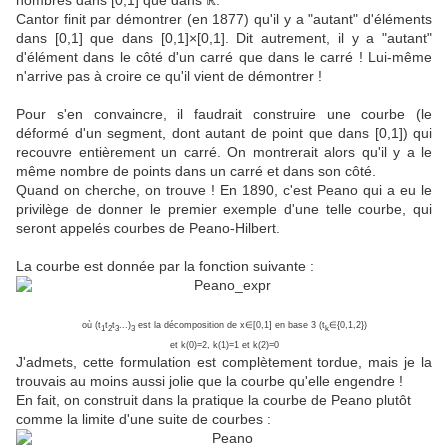
nombres dans [0,1] que dans ℝ.
Cantor finit par démontrer (en 1877) qu'il y a "autant" d'éléments
dans [0,1] que dans [0,1]×[0,1]. Dit autrement, il y a "autant"
d'élément dans le côté d'un carré que dans le carré ! Lui-même
n'arrive pas à croire ce qu'il vient de démontrer !
Pour s'en convaincre, il faudrait construire une courbe (le
déformé d'un segment, dont autant de point que dans [0,1]) qui
recouvre entièrement un carré. On montrerait alors qu'il y a le
même nombre de points dans un carré et dans son côté.
Quand on cherche, on trouve ! En 1890, c'est Peano qui a eu le
privilège de donner le premier exemple d'une telle courbe, qui
seront appelés courbes de Peano-Hilbert.
La courbe est donnée par la fonction suivante :
où (t
t
t
...)
est la décomposition de x∈[0,1] en base 3 (t
∈{0,1,2})
1
2
3
3
k
et k(0)=2, k(1)=1 et k(2)=0
J'admets, cette formulation est complètement tordue, mais je la
trouvais au moins aussi jolie que la courbe qu'elle engendre !
En fait, on construit dans la pratique la courbe de Peano plutôt
comme la limite d'une suite de courbes :