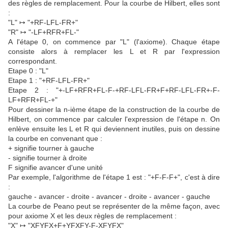
des règles de remplacement. Pour la courbe de Hilbert, elles sont
:
"L" ↦ "+RF-LFL-FR+"
"R" ↦ "-LF+RFR+FL-"
A l'étape 0, on commence par "L" (l'axiome). Chaque étape
consiste alors à remplacer les L et R par l'expression
correspondant.
Etape 0 : "L"
Etape 1 : "+RF-LFL-FR+"
Etape 2 : "+-LF+RFR+FL-F-+RF-LFL-FR+F+RF-LFL-FR+-F-
LF+RFR+FL-+"
Pour dessiner la n-ième étape de la construction de la courbe de
Hilbert, on commence par calculer l'expression de l'étape n. On
enlève ensuite les L et R qui deviennent inutiles, puis on dessine
la courbe en convenant que :
+ signifie tourner à gauche
- signifie tourner à droite
F signifie avancer d'une unité
Par exemple, l'algorithme de l'étape 1 est : "+F-F-F+", c'est à dire
:
gauche - avancer - droite - avancer - droite - avancer - gauche
La courbe de Peano peut se représenter de la même façon, avec
pour axiome X et les deux règles de remplacement :
"X" ↦ "XFYFX+F+YFXFY-F-XFYFX"