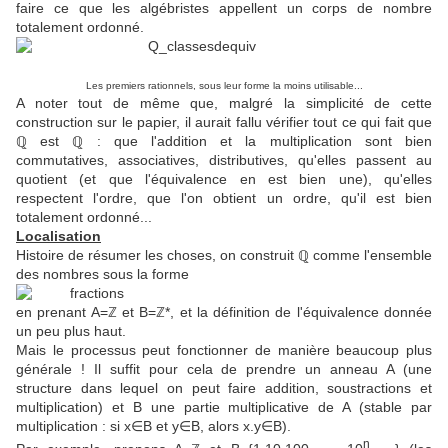
faire ce que les algébristes appellent un corps de nombre
totalement ordonné.
Les premiers rationnels, sous leur forme la moins utilisable...
A noter tout de même que, malgré la simplicité de cette
construction sur le papier, il aurait fallu vérifier tout ce qui fait que
ℚ est ℚ : que l'addition et la multiplication sont bien
commutatives, associatives, distributives, qu'elles passent au
quotient (et que l'équivalence en est bien une), qu'elles
respectent l'ordre, que l'on obtient un ordre, qu'il est bien
totalement ordonné...
Localisation
Histoire de résumer les choses, on construit ℚ comme l'ensemble
des nombres sous la forme
en prenant A=ℤ et B=ℤ*, et la définition de l'équivalence donnée
un peu plus haut.
Mais le processus peut fonctionner de manière beaucoup plus
générale ! Il suffit pour cela de prendre un anneau A (une
structure dans lequel on peut faire addition, soustractions et
multiplication) et B une partie multiplicative de A (stable par
multiplication : si x∈B et y∈B, alors x.y∈B).
n