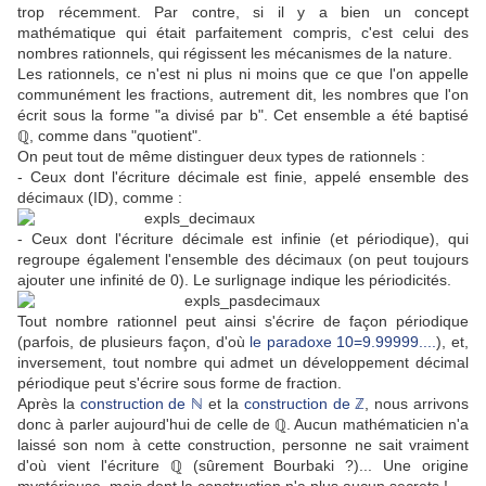
trop récemment. Par contre, si il y a bien un concept
mathématique qui était parfaitement compris, c'est celui des
nombres rationnels, qui régissent les mécanismes de la nature.
Les rationnels, ce n'est ni plus ni moins que ce que l'on appelle
communément les fractions, autrement dit, les nombres que l'on
écrit sous la forme "a divisé par b". Cet ensemble a été baptisé
ℚ, comme dans "quotient".
On peut tout de même distinguer deux types de rationnels :
- Ceux dont l'écriture décimale est finie, appelé ensemble des
décimaux (ID), comme :
- Ceux dont l'écriture décimale est infinie (et périodique), qui
regroupe également l'ensemble des décimaux (on peut toujours
ajouter une infinité de 0). Le surlignage indique les périodicités.
Tout nombre rationnel peut ainsi s'écrire de façon périodique
(parfois, de plusieurs façon, d'où
le paradoxe 10=9.99999....
), et,
inversement, tout nombre qui admet un développement décimal
périodique peut s'écrire sous forme de fraction.
Après la
construction de ℕ
et la
construction de ℤ
, nous arrivons
donc à parler aujourd'hui de celle de ℚ. Aucun mathématicien n'a
laissé son nom à cette construction, personne ne sait vraiment
d'où vient l'écriture ℚ (sûrement Bourbaki ?)... Une origine