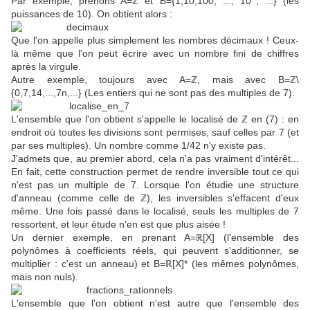
Par exemple, prenons A=ℤ et B={1,10,100, ..., 10
, ...} (les
puissances de 10). On obtient alors :
Que l'on appelle plus simplement les nombres décimaux ! Ceux-
là même que l'on peut écrire avec un nombre fini de chiffres
après la virgule.
Autre exemple, toujours avec A=ℤ, mais avec B=ℤ\
{0,7,14,...,7n,...} (Les entiers qui ne sont pas des multiples de 7).
L'ensemble que l'on obtient s'appelle le localisé de ℤ en (7) : en
endroit où toutes les divisions sont permises, sauf celles par 7 (et
par ses multiples). Un nombre comme 1/42 n'y existe pas.
J'admets que, au premier abord, cela n'a pas vraiment d'intérêt...
En fait, cette construction permet de rendre inversible tout ce qui
n'est pas un multiple de 7. Lorsque l'on étudie une structure
d'anneau (comme celle de ℤ), les inversibles s'effacent d'eux
même. Une fois passé dans le localisé, seuls les multiples de 7
ressortent, et leur étude n'en est que plus aisée !
Un dernier exemple, en prenant A=ℝ[X] (l'ensemble des
polynômes à coefficients réels, qui peuvent s'additionner, se
multiplier : c'est un anneau) et B=ℝ[X]* (les mêmes polynômes,
mais non nuls).
L'ensemble que l'on obtient n'est autre que l'ensemble des