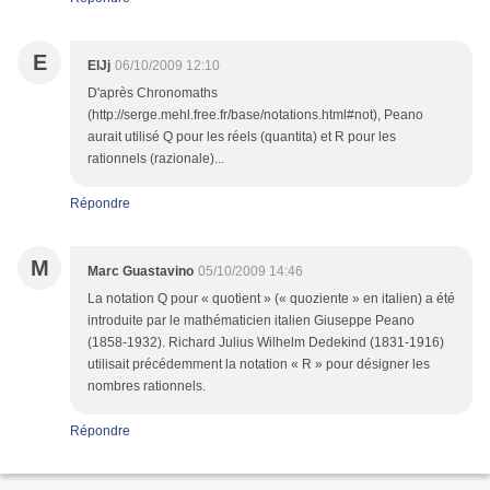
E
ElJj
06/10/2009 12:10
D'après Chronomaths
(http://serge.mehl.free.fr/base/notations.html#not), Peano
aurait utilisé Q pour les réels (quantita) et R pour les
rationnels (razionale)...
Répondre
M
Marc Guastavino
05/10/2009 14:46
La notation Q pour « quotient » (« quoziente » en italien) a été
introduite par le mathématicien italien Giuseppe Peano
(1858-1932). Richard Julius Wilhelm Dedekind (1831-1916)
utilisait précédemment la notation « R » pour désigner les
nombres rationnels.
Répondre