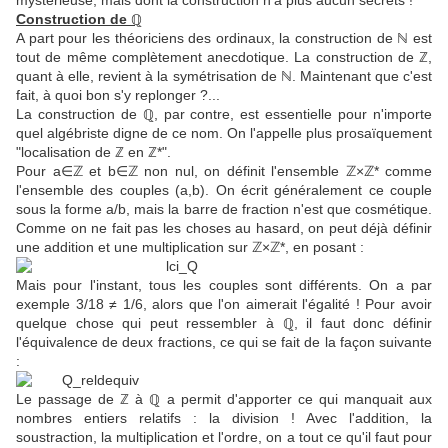
mystérieuse, mais dont la construction n'a plus aucun secrets !
Construction de
ℚ
A part pour les théoriciens des ordinaux, la construction de ℕ est
tout de même complètement anecdotique. La construction de ℤ,
quant à elle, revient à la symétrisation de ℕ. Maintenant que c'est
fait, à quoi bon s'y replonger ?...
La construction de ℚ, par contre, est essentielle pour n'importe
quel algébriste digne de ce nom. On l'appelle plus prosaïquement
"localisation de ℤ en ℤ*".
Pour a∈ℤ et b∈ℤ non nul, on définit l'ensemble ℤ×ℤ* comme
l'ensemble des couples (a,b). On écrit généralement ce couple
sous la forme a/b, mais la barre de fraction n'est que cosmétique.
Comme on ne fait pas les choses au hasard, on peut déjà définir
une addition et une multiplication sur ℤ×ℤ*, en posant :
Mais pour l'instant, tous les couples sont différents. On a par
exemple 3/18 ≠ 1/6, alors que l'on aimerait l'égalité ! Pour avoir
quelque chose qui peut ressembler à ℚ, il faut donc définir
l'équivalence de deux fractions, ce qui se fait de la façon suivante
:
Le passage de ℤ à ℚ a permit d'apporter ce qui manquait aux
nombres entiers relatifs : la division ! Avec l'addition, la
soustraction, la multiplication et l'ordre, on a tout ce qu'il faut pour