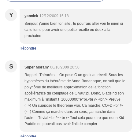
Y
yannick
12/12/2009 15:18
Bonjour, j’aime bien ton site , tu pourrais aller voir le mien si
ca te tente pour avoir une petite recette ou deux a la
prochaine.
Répondre
S
Super Moram'
06/10/2009 20:50
Rappel : Théorème : On pose G un geek au réveil. Sous les
hypothèses du théorème de Anne-Bananaque, on sait que le
polynôme de meilleure approximation de la fonction
accélératrice du comptage de G vaut pi. Donc, G atteind son
maximum à l'instant t=10000000*e^pi.<br /> <br /> Preuve :
(=>) On suppose le théorème vrai. Ca marche. CQFD.<br />
(<=) Comme ça marche dans un sens, ça marche dans
l'autre... Trivial.<br /> <br /> Tout cela pour dire que nonn Kid
Paddle ne pouvait pas avoir finit de compter...
Répondre