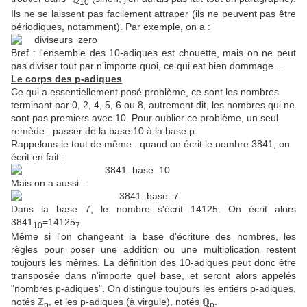
10
Ils ne se laissent pas facilement attraper (ils ne peuvent pas être
périodiques, notamment). Par exemple, on a :
Bref : l'ensemble des 10-adiques est chouette, mais on ne peut
pas diviser tout par n'importe quoi, ce qui est bien dommage...
Le corps des p-adiques
Ce qui a essentiellement posé problème, ce sont les nombres
terminant par 0, 2, 4, 5, 6 ou 8, autrement dit, les nombres qui ne
sont pas premiers avec 10. Pour oublier ce problème, un seul
remède : passer de la base 10 à la base p.
Rappelons-le tout de même : quand on écrit le nombre 3841, on
écrit en fait :
Mais on a aussi :
Dans la base 7, le nombre s'écrit 14125. On écrit alors
3841
=14125
.
10
7
Même si l'on changeant la base d'écriture des nombres, les
règles pour poser une addition ou une multiplication restent
toujours les mêmes. La définition des 10-adiques peut donc être
transposée dans n'importe quel base, et seront alors appelés
"nombres p-adiques". On distingue toujours les entiers p-adiques,
notés ℤ
, et les p-adiques (à virgule), notés ℚ
.
p
p