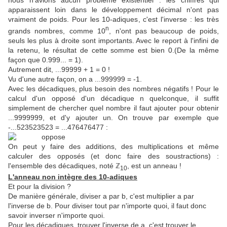
nous n'avions aucun problème existentiel : les chiffres qui
apparaissent loin dans le développement décimal n'ont pas
vraiment de poids. Pour les 10-adiques, c'est l'inverse : les très
n
grands nombres, comme 10
, n'ont pas beaucoup de poids,
seuls les plus à droite sont importants. Avec le report à l'infini de
la retenu, le résultat de cette somme est bien 0.(De la même
façon que 0.999... = 1).
Autrement dit, ...99999 + 1 = 0 !
Vu d'une autre façon, on a ...999999 = -1.
Avec les décadiques, plus besoin des nombres négatifs ! Pour le
calcul d'un opposé d'un décadique n quelconque, il suffit
simplement de chercher quel nombre il faut ajouter pour obtenir
...9999999, et d'y ajouter un. On trouve par exemple que
-...523523523 = ...476476477 :
On peut y faire des additions, des multiplications et même
calculer des opposés (et donc faire des soustractions) :
l'ensemble des décadiques, noté ℤ
, est un anneau !
10
L'anneau non intègre des 10-adiques
Et pour la division ?
De manière générale, diviser a par b, c'est multiplier a par
l'inverse de b. Pour diviser tout par n'importe quoi, il faut donc
savoir inverser n'importe quoi.
Pour les décadiques, trouver l'inverse de a, c'est trouver le