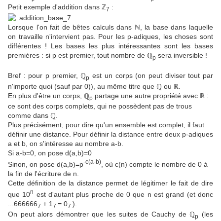
Petit exemple d'addition dans ℤ
:
7
Lorsque l'on fait de bêtes calculs dans ℕ, la base dans laquelle
on travaille n'intervient pas. Pour les p-adiques, les choses sont
différentes ! Les bases les plus intéressantes sont les bases
premières : si p est premier, tout nombre de ℚ
sera inversible !
p
Bref : pour p premier, ℚ
est un corps (on peut diviser tout par
p
n'importe quoi (sauf par 0)), au même titre que ℚ ou ℝ.
En plus d'être un corps, ℚ
partage une autre propriété avec ℝ :
p
ce sont des corps complets, qui ne possèdent pas de trous
comme dans ℚ.
Plus précisément, pour dire qu'un ensemble est complet, il faut
définir une distance. Pour définir la distance entre deux p-adiques
a et b, on s'intéresse au nombre a-b.
Si a-b=0, on pose d(a,b)=0
-c(a-b)
Sinon, on pose d(a,b)=p
, où c(n) compte le nombre de 0 à
la fin de l'écriture de n.
Cette définition de la distance permet de légitimer le fait de dire
n
que 10
est d'autant plus proche de 0 que n est grand (et donc
...666666
+ 1
= 0
).
7
7
7
On peut alors démontrer que les suites de Cauchy de ℚ
(les
p