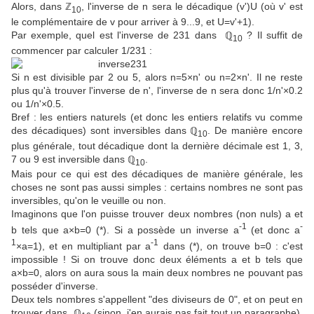
Alors, dans ℤ
, l'inverse de n sera le décadique (v')U (où v' est
10
le complémentaire de v pour arriver à 9...9, et U=v'+1).
Par exemple, quel est l'inverse de 231 dans ℚ
? Il suffit de
10
commencer par calculer 1/231 :
Si n est divisible par 2 ou 5, alors n=5×n' ou n=2×n'. Il ne reste
plus qu'à trouver l'inverse de n', l'inverse de n sera donc 1/n'×0.2
ou 1/n'×0.5.
Bref : les entiers naturels (et donc les entiers relatifs vu comme
des décadiques) sont inversibles dans ℚ
. De manière encore
10
plus générale, tout décadique dont la dernière décimale est 1, 3,
7 ou 9 est inversible dans ℚ
.
10
Mais pour ce qui est des décadiques de manière générale, les
choses ne sont pas aussi simples : certains nombres ne sont pas
inversibles, qu'on le veuille ou non.
Imaginons que l'on puisse trouver deux nombres (non nuls) a et
-1
-
b tels que a×b=0 (*). Si a possède un inverse a
(et donc a
1
-1
×a=1), et en multipliant par a
dans (*), on trouve b=0 : c'est
impossible ! Si on trouve donc deux éléments a et b tels que
a×b=0, alors on aura sous la main deux nombres ne pouvant pas
posséder d'inverse.
Deux tels nombres s'appellent "des diviseurs de 0", et on peut en
trouver dans ℚ
(sinon, j'en aurais pas fait tout un paragraphe).