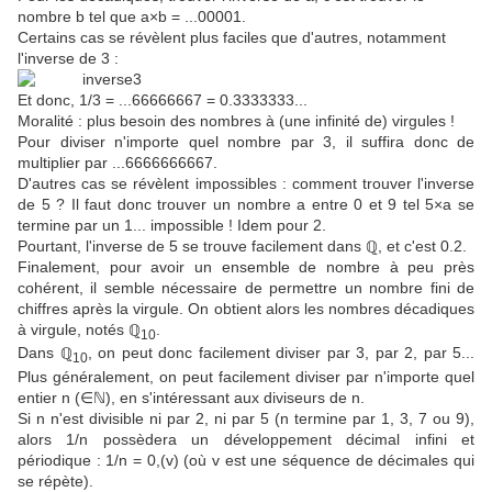
nombre b tel que a×b = ...00001.
Certains cas se révèlent plus faciles que d'autres, notamment
l'inverse de 3 :
Et donc, 1/3 = ...66666667 = 0.3333333...
Moralité : plus besoin des nombres à (une infinité de) virgules !
Pour diviser n'importe quel nombre par 3, il suffira donc de
multiplier par ...6666666667.
D'autres cas se révèlent impossibles : comment trouver l'inverse
de 5 ? Il faut donc trouver un nombre a entre 0 et 9 tel 5×a se
termine par un 1... impossible ! Idem pour 2.
Pourtant, l'inverse de 5 se trouve facilement dans ℚ, et c'est 0.2.
Finalement, pour avoir un ensemble de nombre à peu près
cohérent, il semble nécessaire de permettre un nombre fini de
chiffres après la virgule. On obtient alors les nombres décadiques
à virgule, notés ℚ
.
10
Dans ℚ
, on peut donc facilement diviser par 3, par 2, par 5...
10
Plus généralement, on peut facilement diviser par n'importe quel
entier n (∈ℕ), en s'intéressant aux diviseurs de n.
Si n n'est divisible ni par 2, ni par 5 (n termine par 1, 3, 7 ou 9),
alors 1/n possèdera un développement décimal infini et
périodique : 1/n = 0,(v) (où v est une séquence de décimales qui
se répète).