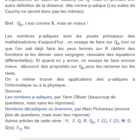
autre définition de la distance, dite norme p-adique (Les suites de
Cauchy ne seront donc pas les mêmes).
Bref : ℚ
, c'est comme ℝ, mais en mieux !
p
Les nombres p-adiques sont les jouets principaux des
mathématiciens d'aujourd'hui : on essaye de faire sur ℚ
tout ce
p
que l'on sait déjà faire les yeux fermés sur ℝ (définir des
fonctions et les dériver sans vergogne, résoudre des équations
différentielles). Et quand on y arrive, on essaye de faire encore
mieux : découvrir des propriétés sur ℚ
pour les ramener sur les
p
réels.
On a même trouvé des applications des p-adiques à
l'informatique ou à la physique...
Sources :
Les nombres p-adiques
, par Yann Ollivier (beaucoup de
questions, mais sans les réponses)
Nombres décadiques ou brenoms
, par Alain Pichereau (encore
plus de questions, mais avec leur réponse)
Autres articles de cette série :
ℕ
,
ℤ
,
ℚ
,
ℝ
,
ℚ
,
ℂ (1)
,
ℂ (2)
,
H
, 𝕆
,
p
ℚ(α)
,
𝔽
,
No
q