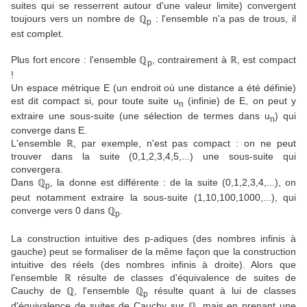
suites qui se resserrent autour d'une valeur limite) convergent
toujours vers un nombre de ℚ
: l'ensemble n'a pas de trous, il
p
est complet.
Plus fort encore : l'ensemble ℚ
, contrairement à ℝ, est compact
p
!
Un espace métrique E (un endroit où une distance a été définie)
est dit compact si, pour toute suite u
(infinie) de E, on peut y
n
extraire une sous-suite (une sélection de termes dans u
) qui
n
converge dans E.
L'ensemble ℝ, par exemple, n'est pas compact : on ne peut
trouver dans la suite (0,1,2,3,4,5,...) une sous-suite qui
convergera.
Dans ℚ
, la donne est différente : de la suite (0,1,2,3,4,...), on
p
peut notamment extraire la sous-suite (1,10,100,1000,...), qui
converge vers 0 dans ℚ
.
p
La construction intuitive des p-adiques (des nombres infinis à
gauche) peut se formaliser de la même façon que la construction
intuitive des réels (des nombres infinis à droite). Alors que
l'ensemble ℝ résulte de classes d'équivalence de suites de
Cauchy de ℚ, l'ensemble ℚ
résulte quant à lui de classes
p
d'équivalence de suites de Cauchy sur ℚ, mais en prenant une