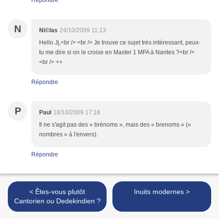
N
Ni©las
24/10/2009 11:13
Hello Jj,<br /> <br /> Je trouve ce sujet très intéressant, peux-
tu me dire si on le croise en Master 1 MFA à Nantes ?<br />
<br /> ++
Répondre
P
Paul
18/10/2009 17:18
Il ne s'agit pas des « brénoms », mais des « brenoms » («
nombres » à l'envers).
Répondre
< Êtes-vous plutôt
Inuits modernes >
Cantorien ou Dedekindien ?