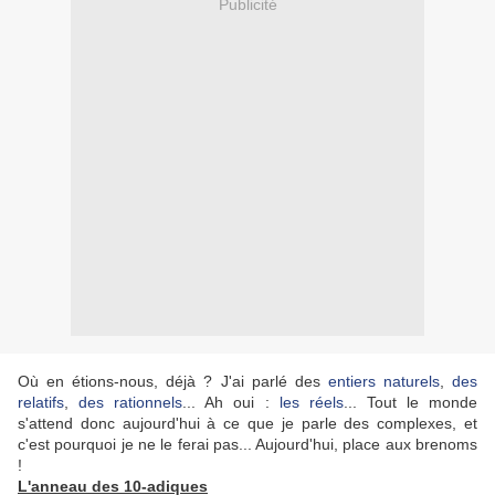
Publicité
Où en étions-nous, déjà ? J'ai parlé des
entiers naturels
,
des
relatifs
,
des rationnels
... Ah oui :
les réels
... Tout le monde
s'attend donc aujourd'hui à ce que je parle des complexes, et
c'est pourquoi je ne le ferai pas... Aujourd'hui, place aux brenoms
!
L'anneau des 10-adiques