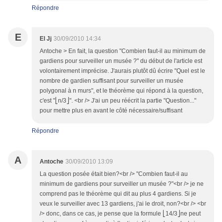
Répondre
E
El Jj
30/09/2010 14:34
Antoche > En fait, la question "Combien faut-il au minimum de
gardiens pour surveiller un musée ?" du début de l'article est
volontairement imprécise. J'aurais plutôt dû écrire "Quel est le
nombre de gardien suffisant pour surveiller un musée
polygonal à n murs", et le théorème qui répond à la question,
c'est "⎣n/3⎦". <br /> J'ai un peu réécrit la partie "Question..."
pour mettre plus en avant le côté nécessaire/suffisant
Répondre
A
Antoche
30/09/2010 13:09
La question posée était bien?<br /> "Combien faut-il au
minimum de gardiens pour surveiller un musée ?"<br /> je ne
comprend pas le théorème qui dit au plus 4 gardiens. Si je
veux le surveiller avec 13 gardiens, j'ai le droit, non?<br /> <br
/> donc, dans ce cas, je pense que la formule ⎣14/3⎦ne peut