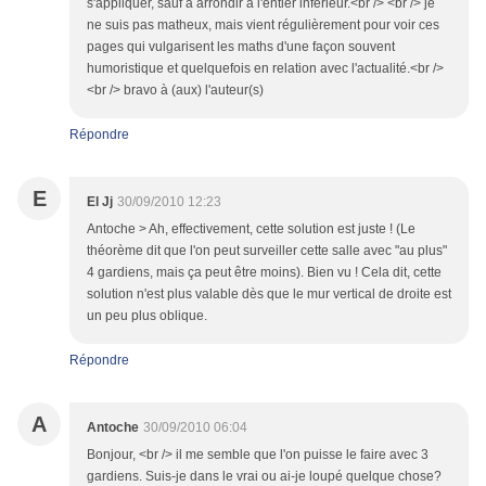
s'appliquer, sauf à arrondir à l'entier inférieur.<br /> <br /> je
ne suis pas matheux, mais vient régulièrement pour voir ces
pages qui vulgarisent les maths d'une façon souvent
humoristique et quelquefois en relation avec l'actualité.<br />
<br /> bravo à (aux) l'auteur(s)
Répondre
E
El Jj
30/09/2010 12:23
Antoche > Ah, effectivement, cette solution est juste ! (Le
théorème dit que l'on peut surveiller cette salle avec "au plus"
4 gardiens, mais ça peut être moins). Bien vu ! Cela dit, cette
solution n'est plus valable dès que le mur vertical de droite est
un peu plus oblique.
Répondre
A
Antoche
30/09/2010 06:04
Bonjour, <br /> il me semble que l'on puisse le faire avec 3
gardiens. Suis-je dans le vrai ou ai-je loupé quelque chose?