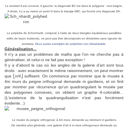
Le sommet A est convexe. A gauche, la diagonale BC est dans le polygone : tout baigne.
A droite, il y a au moins un point D dans le triangle ABC, qui fournit une diagonale DA.
Le polyèdre de Schönhardt, composé à l'aide de deux triangles équilatéraux parallèles
reliés de façon inattendu, ne peut pas être décomposés en tétraèdres sans rajouter de
sommets.
Deux autres exemples de polyèdres non tétraèdrable
.
Généralisation...
Il n'y a pas un problèmes de maths que l'on ne cherche pas à
généraliser, et celui-ci ne fait pas exception !
Il y a d'abord le cas où les angles de la galerie d'art sont tous
droits : avec exactement le même raisonnement, on peut montrer
que ⎣n/4⎦ suffisent. On commence par montrer que le musée à
4m murs du peigne orthogonal demande m gardiens, et on finit
par montrer par récurrence qu'un quadrangulant le musée par
des polygones convexes, on obtient un graphe 4-colorable...
(L'existence de la quadrangulisation n'est pas forcément
évidente...)
Le musée du peigne orthogonal, à 4m murs, demande au minimum m gardiens
De manière plus générale, une galerie d'art à m murs orthogonaux demande au