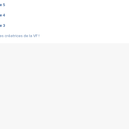
e 5
e 4
e 3
s créatrices de la VF !
e 2
e 1
e Mektoub My Love arrive enfin ! Rencontre avec Shaïn Boumedine et Sal
i : après Toni en famille
elle réalise le bouleversant Dites lui que je l'aime
ais ! Rencontre autour de Vie privée de Rebecca Zlotowski
 de Marguerite, Grave... Rencontre avec Ella Rumpf
 Les Rêveurs, un film intime sur la santé mentale