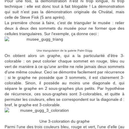
Pour une fois, la démonstration n'est ni trop longue, ni trop
technique : elle est donc tout à fait blogable ! La démonstration
qui suit n'est pas la démonstration originale de Chvátal, mais
celle de Steve Fisk (5 ans après).
La première chose à faire, c'est de trianguler le musée : relier
deux à deux des sommets du musée pour ne former que des
cellules triangulaires. Sur l'exemple, ça donne ceci :
Une triangulation de la galerie Palm Gügg
On obtient alors un graphe, qui a la particularité d'être 3-
colorable : on peut colorier chaque sommet en rouge, bleu ou
vert de manière à ce qu'une arrête ne relie jamais deux sommets
d'une même couleur. Ceci se démontre facilement par récurrence
: si le graphe ne possède que 3 sommets, il est clairement 3-
colorable. Sinon, il possède au moins une diagonale d, qui
sépare le graphe en 2 sous-graphes plus petits. Par hypothèse
de récurrence, ces sous-graphes sont 3-colorables, et quitte à
permuter les couleurs, elles se correspondent sur la diagonale d :
bref, le graphe est 3-colorable.
Une 3-coloration du graphe
Parmi l'une des trois couleurs bleu, rouge et vert, l'une d'elle (au