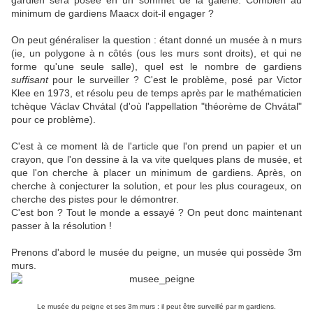
gardien sera posée en un sommet de la galerie. Combien au
minimum de gardiens Maacx doit-il engager ?
On peut généraliser la question : étant donné un musée à n murs
(ie, un polygone à n côtés (ous les murs sont droits), et qui ne
forme qu'une seule salle), quel est le nombre de gardiens
suffisant
pour le surveiller ? C'est le problème, posé par Victor
Klee en 1973, et résolu peu de temps après par le mathématicien
tchèque Václav Chvátal (d'où l'appellation "théorème de Chvátal"
pour ce problème).
C'est à ce moment là de l'article que l'on prend un papier et un
crayon, que l'on dessine à la va vite quelques plans de musée, et
que l'on cherche à placer un minimum de gardiens. Après, on
cherche à conjecturer la solution, et pour les plus courageux, on
cherche des pistes pour le démontrer.
C'est bon ? Tout le monde a essayé ? On peut donc maintenant
passer à la résolution !
Prenons d'abord le musée du peigne, un musée qui possède 3m
murs.
Le musée du peigne et ses 3m murs : il peut être surveillé par m gardiens.