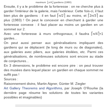
maximum ⎣n/4⎦ gardiens (1980)
Ensuite, il y a le problème de la forteresse : on ne cherche plus à
garder l'intérieur de la galerie, mais l'extérieur. Cette fois-ci, il faut
bien plus de gardiens : il en faut ⎡n/2⎤ au moins, et ⎡2n/3⎤ au
plus (1983) ! On peut le concevoir en cherchant à garder une
forteresse convexe : il faut placer au moins un gardien en un
sommet sur 2.
Avec une forteresse à murs orthogonaux, il faudra ⎡n/4⎤+1
gardes...
On peut aussi penser aux généralisations impliquant des
gardiens qui se déplacent (le long de murs ou de diagonales),
aux galeries avec piliers, aux galeries étoilées, etc. Parmi ces
généralisations, de nombreuses solutions sont encore au stade
de conjectures...
En 3 dimensions, le problème est encore pire : on peut trouver
des musées dans lequel placer un gardien en chaque sommet ne
suffit pas !
Sources :
Raisonnement divins, Martin Aigner, Günter M. Ziegler
Art Gallery Theorems and Algorithms
, par Joseph O'Rourke (la
dernière page résume les solutions de toutes les variantes
possibles et imaginables)