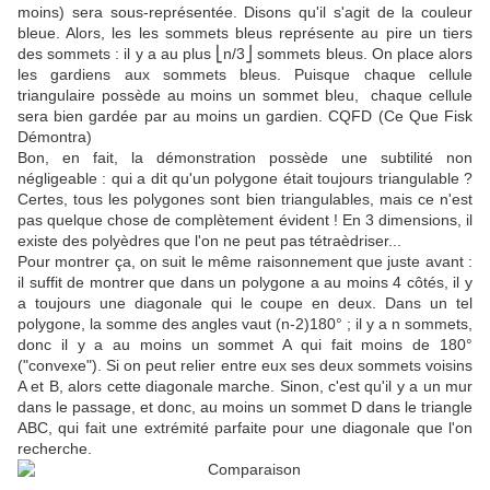
moins) sera sous-représentée. Disons qu'il s'agit de la couleur
bleue. Alors, les les sommets bleus représente au pire un tiers
des sommets : il y a au plus ⎣n/3⎦ sommets bleus. On place alors
les gardiens aux sommets bleus. Puisque chaque cellule
triangulaire possède au moins un sommet bleu, chaque cellule
sera bien gardée par au moins un gardien. CQFD (Ce Que Fisk
Démontra)
Bon, en fait, la démonstration possède une subtilité non
négligeable : qui a dit qu'un polygone était toujours triangulable ?
Certes, tous les polygones sont bien triangulables, mais ce n'est
pas quelque chose de complètement évident ! En 3 dimensions, il
existe des polyèdres que l'on ne peut pas tétraèdriser...
Pour montrer ça, on suit le même raisonnement que juste avant :
il suffit de montrer que dans un polygone a au moins 4 côtés, il y
a toujours une diagonale qui le coupe en deux. Dans un tel
polygone, la somme des angles vaut (n-2)180° ; il y a n sommets,
donc il y a au moins un sommet A qui fait moins de 180°
("convexe"). Si on peut relier entre eux ses deux sommets voisins
A et B, alors cette diagonale marche. Sinon, c'est qu'il y a un mur
dans le passage, et donc, au moins un sommet D dans le triangle
ABC, qui fait une extrémité parfaite pour une diagonale que l'on
recherche.