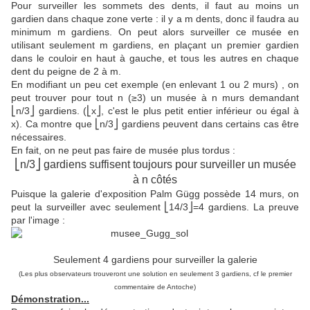
Pour surveiller les sommets des dents, il faut au moins un
gardien dans chaque zone verte : il y a m dents, donc il faudra au
minimum m gardiens. On peut alors surveiller ce musée en
utilisant seulement m gardiens, en plaçant un premier gardien
dans le couloir en haut à gauche, et tous les autres en chaque
dent du peigne de 2 à m.
En modifiant un peu cet exemple (en enlevant 1 ou 2 murs) , on
peut trouver pour tout n (≥3) un musée à n murs demandant
⎣n/3⎦ gardiens. (⎣x⎦, c'est le plus petit entier inférieur ou égal à
x). Ca montre que ⎣n/3⎦ gardiens peuvent dans certains cas être
nécessaires.
En fait, on ne peut pas faire de musée plus tordus :
⎣n/3⎦ gardiens suffisent toujours pour surveiller un musée
à n côtés
Puisque la galerie d'exposition Palm Gügg possède 14 murs, on
peut la surveiller avec seulement ⎣14/3⎦=4 gardiens. La preuve
par l'image :
Seulement 4 gardiens pour surveiller la galerie
(Les plus observateurs trouveront une solution en seulement 3 gardiens, cf le premier
commentaire de Antoche)
Démonstration...