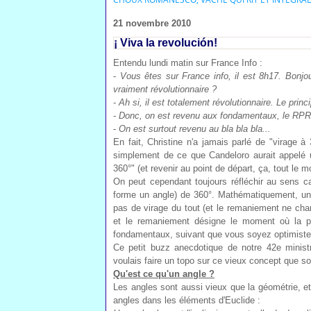
21 novembre 2010
¡ Viva la revolución!
Entendu lundi matin sur France Info :
-
Vous êtes sur France info, il est 8h17. Bonjou
vraiment révolutionnaire ?
-
Ah si, il est totalement révolutionnaire. Le princ
-
Donc, on est revenu aux fondamentaux, le RPR, 
-
On est surtout revenu au bla bla bla...
En fait, Christine n'a jamais parlé de "virage 
simplement de ce que Candeloro aurait appelé un
360°" (et revenir au point de départ, ça, tout le m
On peut cependant toujours réfléchir au sens cac
forme un angle) de 360°. Mathématiquement, un a
pas de virage du tout (et le remaniement ne chang
et le remaniement désigne le moment où la po
fondamentaux, suivant que vous soyez optimiste
Ce petit buzz anecdotique de notre 42e minist
voulais faire un topo sur ce vieux concept que son
Qu'est ce qu'un angle ?
Les angles sont aussi vieux que la géométrie, et 
angles dans les éléments d'Euclide :