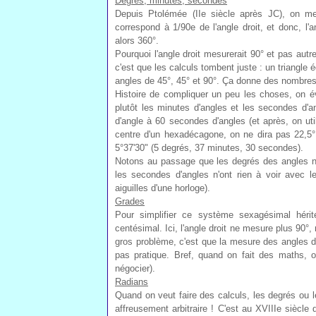
Degrés, minutes, secondes
Depuis Ptolémée (IIe siècle après JC), on me
correspond à 1/90e de l'angle droit, et donc, l'
alors 360°.
Pourquoi l'angle droit mesurerait 90° et pas aut
c'est que les calculs tombent juste : un triangle 
angles de 45°, 45° et 90°. Ça donne des nombres en
Histoire de compliquer un peu les choses, on é
plutôt les minutes d'angles et les secondes d'
d'angle à 60 secondes d'angles (et après, on uti
centre d'un hexadécagone, on ne dira pas 22,5°,
5°37'30" (5 degrés, 37 minutes, 30 secondes).
Notons au passage que les degrés des angles n'o
les secondes d'angles n'ont rien à voir avec 
aiguilles d'une horloge).
Grades
Pour simplifier ce système sexagésimal héri
centésimal. Ici, l'angle droit ne mesure plus 90°,
gros problème, c'est que la mesure des angles d'u
pas pratique. Bref, quand on fait des maths, 
négocier).
Radians
Quand on veut faire des calculs, les degrés ou le
affreusement arbitraire ! C'est au XVIIIe siècle