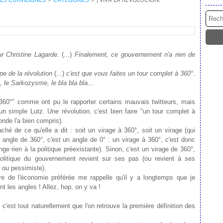
r Christine Lagarde.
(...)
Finalement, ce gouvernement n'a rien de
ipe de la révolution
(...)
c'est que vous faites un tour complet à 360°
.
le Sarkozysme, le bla bla bla...
à 360°" comme ont pu le rapporter certains mauvais twitteurs, mais
 simple Lutz. Une révolution, c'est bien faire "un tour complet à
onde l'a bien compris).
hé de ce qu'elle a dit : soit un virage à 360°, soit un virage (qui
ngle de 360°, c'est un angle de 0° : un virage à 360°, c'est donc
e rien à la politique préexistante). Sinon, c'est un virage de 360°,
litique du gouvernement revient sur ses pas (ou revient à ses
 ou pessimiste).
re de l'économie préférée me rappelle qu'il y a longtemps que je
t les angles ! Allez, hop, on y va !
c'est tout naturellement que l'on retrouve la première définition des