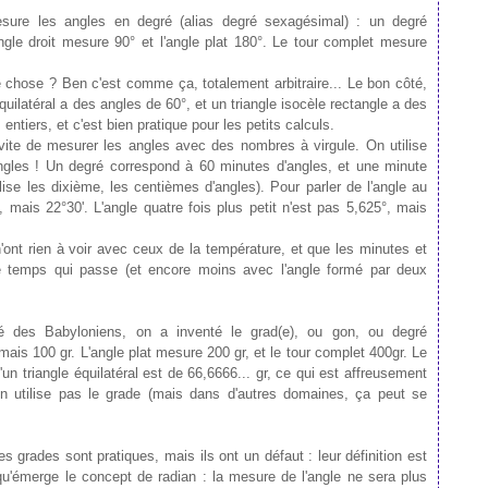
sure les angles en degré (alias degré sexagésimal) : un degré
angle droit mesure 90° et l'angle plat 180°. Le tour complet mesure
re chose ? Ben c'est comme ça, totalement arbitraire... Le bon côté,
équilatéral a des angles de 60°, et un triangle isocèle rectangle a des
tiers, et c'est bien pratique pour les petits calculs.
vite de mesurer les angles avec des nombres à virgule. On utilise
angles ! Un degré correspond à 60 minutes d'angles, et une minute
lise les dixième, les centièmes d'angles). Pour parler de l'angle au
 mais 22°30'. L'angle quatre fois plus petit n'est pas 5,625°, mais
nt rien à voir avec ceux de la température, et que les minutes et
le temps qui passe (et encore moins avec l'angle formé par deux
té des Babyloniens, on a inventé le grad(e), ou gon, ou degré
 mais 100 gr. L'angle plat mesure 200 gr, et le tour complet 400gr. Le
n triangle équilatéral est de 66,6666... gr, ce qui est affreusement
on utilise pas le grade (mais dans d'autres domaines, ça peut se
s grades sont pratiques, mais ils ont un défaut : leur définition est
 qu'émerge le concept de radian : la mesure de l'angle ne sera plus