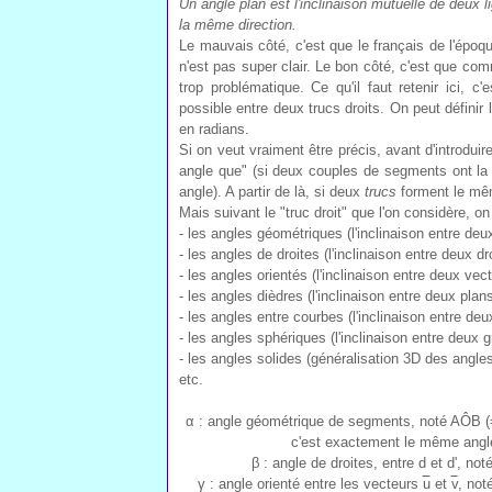
Un angle plan est l'inclinaison mutuelle de deux 
la même direction.
Le mauvais côté, c'est que le français de l'époq
n'est pas super clair. Le bon côté, c'est que com
trop problématique. Ce qu'il faut retenir ici, c'
possible entre deux trucs droits. On peut défini
en radians.
Si on veut vraiment être précis, avant d'introdui
angle que" (si deux couples de segments ont la m
angle). A partir de là, si deux
trucs
forment le mêm
Mais suivant le "truc droit" que l'on considère, o
- les angles géométriques (l'inclinaison entre de
- les angles de droites (l'inclinaison entre deux dr
- les angles orientés (l'inclinaison entre deux vec
- les angles dièdres (l'inclinaison entre deux plan
- les angles entre courbes (l'inclinaison entre de
- les angles sphériques (l'inclinaison entre deux 
- les angles solides (généralisation 3D des angle
etc.
α : angle géométrique de segments, noté AÔB (=B
c'est exactement le même angle
β : angle de droites, entre d et d', not
γ : angle orienté entre les vecteurs
u
et
v
, noté