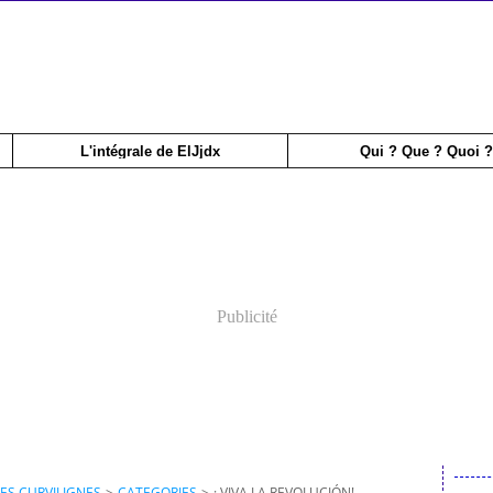
L'intégrale de ElJjdx
Qui ? Que ? Quoi ?
Publicité
ES CURVILIGNES
>
CATEGORIES
>
¡ VIVA LA REVOLUCIÓN!