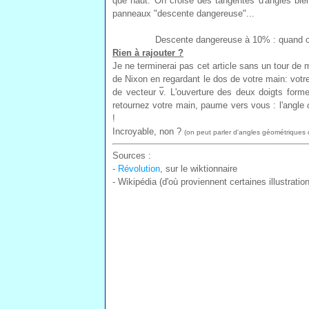
que haut. On croise des tangentes d'angles bien
panneaux "descente dangereuse"...
Descente dangereuse à 10% : quand o
Rien à rajouter ?
Je ne terminerai pas cet article sans un tour de 
de Nixon en regardant le dos de votre main: votre
de vecteur
v
. L'ouverture des deux doigts for
retournez votre main, paume vers vous : l'angle
!
Incroyable, non ?
(on peut parler d'angles géométriques 
Sources :
-
Révolution
, sur le wiktionnaire
- Wikipédia (d'où proviennent certaines illustrati