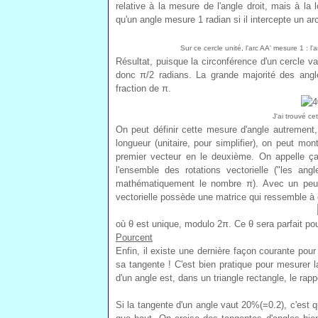
relative à la mesure de l'angle droit, mais à la l
qu'un angle mesure 1 radian si il intercepte un arc
Sur ce cercle unité, l'arc AA' mesure 1 : l'
Résultat, puisque la circonférence d'un cercle v
donc π/2 radians. La grande majorité des angl
fraction de π.
J'ai trouvé cet
On peut définir cette mesure d'angle autrement
longueur (unitaire, pour simplifier), on peut mont
premier vecteur en le deuxième. On appelle ça
l'ensemble des rotations vectorielle ("les an
mathématiquement le nombre π). Avec un peu d'
vectorielle possède une matrice qui ressemble à 
où θ est unique, modulo 2π. Ce θ sera parfait pour
Pourcent
Enfin, il existe une dernière façon courante pou
sa tangente ! C'est bien pratique pour mesurer 
d'un angle est, dans un triangle rectangle, le rap
Si la tangente d'un angle vaut 20%(=0.2), c'est qu