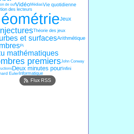
Vidéo
Vie quotidienne
Médias
on de ouf
ion des lecteurs
éométrie
Jeux
njectures
Théorie des jeux
urbes et surfaces
Arithmétique
mbres
Pi
tu mathématiques
mbres premiers
John Conway
Deux minutes pour
Infini
uctions
ard Euler
Informatique
Flux RSS