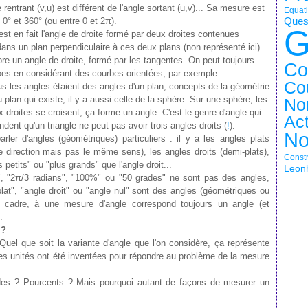
 rentrant (
v
,
u
) est différent de l'angle sortant (
u
,
v
)... Sa mesure est
Equati
 0° et 360° (ou entre 0 et 2π).
Quest
G
'est en fait l'angle de droite formé par deux droites contenues
dans un plan perpendiculaire à ces deux plans (non représenté ici).
ore un angle de droite, formé par les tangentes. On peut toujours
Co
rbes en considérant des courbes orientées, par exemple.
Co
ous les angles étaient des angles d'un plan, concepts de la géométrie
 plan qui existe, il y a aussi celle de la sphère. Sur une sphère, les
No
 droites se croisent, ça forme un angle. C'est le genre d'angle qui
Ac
dent qu'un triangle ne peut pas avoir trois angles droits (
!
).
No
rler d'angles (géométriques) particuliers : il y a les angles plats
direction mais pas le même sens), les angles droits (demi-plats),
Constr
 petits" ou "plus grands" que l'angle droit...
Leonh
", "2π/3 radians", "100%" ou "50 grades" ne sont pas des angles,
lat", "angle droit" ou "angle nul" sont des angles (géométriques ou
e cadre, à une mesure d'angle correspond toujours un angle (et
.
 ?
uel que soit la variante d'angle que l'on considère, ça représente
s unités ont été inventées pour répondre au problème de la mesure
es ? Pourcents ? Mais pourquoi autant de façons de mesurer un