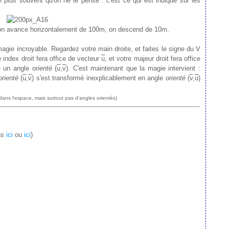
 plus souvent qu'on ne le pense : c'est ce qui est indiqué sur les
n avance horizontalement de 100m, on descend de 10m.
magie incroyable. Regardez votre main droite, et faites le signe du V
 index droit fera office de vecteur
u
, et votre majeur droit fera office
me un angle
orienté
(
u
,
v
). C'est maintenant que la magie intervient :
orienté
(
u
,
v
) s'est transformé inexplicablement en angle
orienté
(
v
,
u
)
dans l'espace, mais surtout pas d'angles orientés)
ons
ici
ou
ici
)