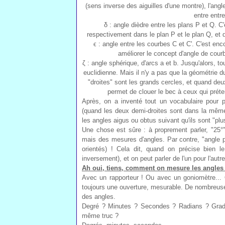
(sens inverse des aiguilles d'une montre), l'angle
entre entre
δ : angle dièdre entre les plans P et Q. C
respectivement dans le plan P et le plan Q, et 
ϵ : angle entre les courbes C et C'. C'est enc
améliorer le concept d'angle de cou
ζ : angle sphérique, d'arcs a et b. Jusqu'alors, t
euclidienne. Mais il n'y a pas que la géométrie du
"droites" sont les grands cercles, et quand deux
permet de clouer le bec à ceux qui préten
Après, on a inventé tout un vocabulaire pour pa
(quand les deux demi-droites sont dans la même 
les angles aigus ou obtus suivant qu'ils sont "plus
Une chose est sûre : à proprement parler, "25°
mais des mesures d'angles. Par contre, "angle p
orientés) ! Cela dit, quand on précise bien l
inversement), et on peut parler de l'un pour l'autre
Ah oui, tiens, comment on mesure les angles
Avec un rapporteur ! Ou avec un goniomètre... Q
toujours une ouverture, mesurable. De nombreuse
des angles.
Degré ? Minutes ? Secondes ? Radians ? Grad
même truc ?