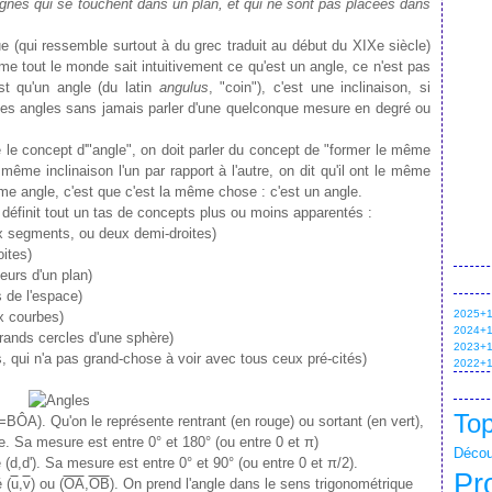
lignes qui se touchent dans un plan, et qui ne sont pas placées dans
ue (qui ressemble surtout à du grec traduit au début du XIXe siècle)
me tout le monde sait intuitivement ce qu'est un angle, ce n'est pas
est qu'un angle (du latin
angulus
, "coin"), c'est une inclinaison, si
r les angles sans jamais parler d'une quelconque mesure en degré ou
re le concept d'"angle", on doit parler du concept de "former le même
ême inclinaison l'un par rapport à l'autre, on dit qu'il ont le même
e angle, c'est que c'est la même chose : c'est un angle.
n définit tout un tas de concepts plus ou moins apparentés :
ux segments, ou deux demi-droites)
oites)
teurs d'un plan)
s de l'espace)
2025+1 
ux courbes)
2024+1 
grands cercles d'une sphère)
2023+1 
s, qui n'a pas grand-chose à voir avec tous ceux pré-cités)
2022+1 
Top
ÔA). Qu'on le représente rentrant (en rouge) ou sortant (en vert),
. Sa mesure est entre 0° et 180° (ou entre 0 et π)
Déco
é (d,d'). Sa mesure est entre 0° et 90° (ou entre 0 et π/2).
Pr
 (
u
,
v
) ou (
OA
,
OB
). On prend l'angle dans le sens trigonométrique