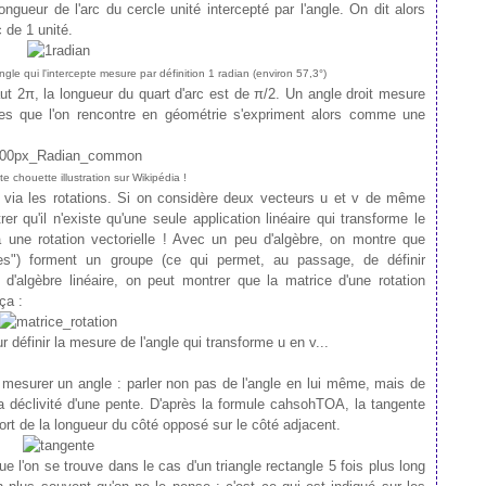
ongueur de l'arc du cercle unité intercepté par l'angle. On dit alors
 de 1 unité.
angle qui l'intercepte mesure par définition 1 radian (environ 57,3°)
aut 2π, la longueur du quart d'arc est de π/2. Un angle droit mesure
es que l'on rencontre en géométrie s'expriment alors comme une
te chouette illustration sur Wikipédia !
, via les rotations. Si on considère deux vecteurs u et v de même
rer qu'il n'existe qu'une seule application linéaire qui transforme le
 une rotation vectorielle ! Avec un peu d'algèbre, on montre que
gles") forment un groupe (ce qui permet, au passage, de définir
algèbre linéaire, on peut montrer que la matrice d'une rotation
ça :
 définir la mesure de l'angle qui transforme u en v...
r mesurer un angle : parler non pas de l'angle en lui même, mais de
la déclivité d'une pente. D'après la formule cahsohTOA, la tangente
port de la longueur du côté opposé sur le côté adjacent.
e l'on se trouve dans le cas d'un triangle rectangle 5 fois plus long