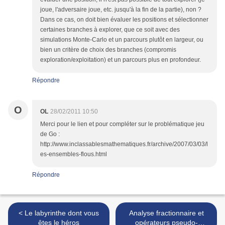
joue, l'adversaire joue, etc. jusqu'à la fin de la partie), non ?
Dans ce cas, on doit bien évaluer les positions et sélectionner
certaines branches à explorer, que ce soit avec des
simulations Monte-Carlo et un parcours plutôt en largeur, ou
bien un critère de choix des branches (compromis
exploration/exploitation) et un parcours plus en profondeur.
Répondre
O
OL
28/02/2011 10:50
Merci pour le lien et pour compléter sur le problématique jeu
de Go :
http://www.inclassablesmathematiques.fr/archive/2007/03/03/l
es-ensembles-flous.html
Répondre
< Le labyrinthe dont vous
Analyse fractionnaire et
êtes le héros
opérateurs pseudo-