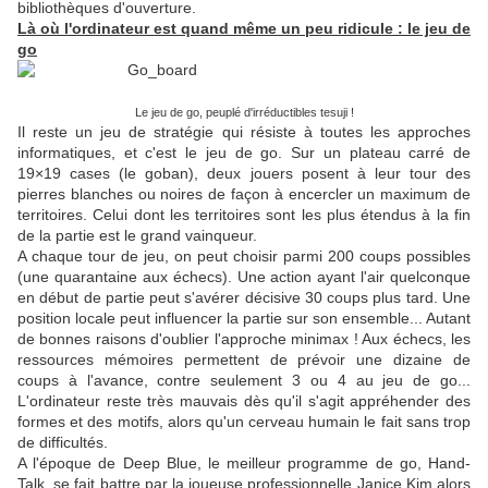
bibliothèques d'ouverture.
Là où l'ordinateur est quand même un peu ridicule : le jeu de
go
Le jeu de go, peuplé d'irréductibles tesuji !
Il reste un jeu de stratégie qui résiste à toutes les approches
informatiques, et c'est le jeu de go. Sur un plateau carré de
19×19 cases (le goban), deux jouers posent à leur tour des
pierres blanches ou noires de façon à encercler un maximum de
territoires. Celui dont les territoires sont les plus étendus à la fin
de la partie est le grand vainqueur.
A chaque tour de jeu, on peut choisir parmi 200 coups possibles
(une quarantaine aux échecs). Une action ayant l'air quelconque
en début de partie peut s'avérer décisive 30 coups plus tard. Une
position locale peut influencer la partie sur son ensemble... Autant
de bonnes raisons d'oublier l'approche minimax ! Aux échecs, les
ressources mémoires permettent de prévoir une dizaine de
coups à l'avance, contre seulement 3 ou 4 au jeu de go...
L'ordinateur reste très mauvais dès qu'il s'agit appréhender des
formes et des motifs, alors qu'un cerveau humain le fait sans trop
de difficultés.
A l'époque de Deep Blue, le meilleur programme de go, Hand-
Talk, se fait battre par la joueuse professionnelle Janice Kim alors