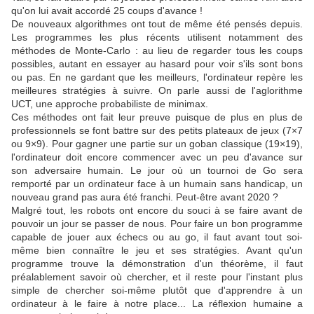
qu'on lui avait accordé 25 coups d'avance !
De nouveaux algorithmes ont tout de même été pensés depuis.
Les programmes les plus récents utilisent notamment des
méthodes de Monte-Carlo : au lieu de regarder tous les coups
possibles, autant en essayer au hasard pour voir s'ils sont bons
ou pas. En ne gardant que les meilleurs, l'ordinateur repère les
meilleures stratégies à suivre. On parle aussi de l'aglorithme
UCT, une approche probabiliste de minimax.
Ces méthodes ont fait leur preuve puisque de plus en plus de
professionnels se font battre sur des petits plateaux de jeux (7×7
ou 9×9). Pour gagner une partie sur un goban classique (19×19),
l'ordinateur doit encore commencer avec un peu d'avance sur
son adversaire humain. Le jour où un tournoi de Go sera
remporté par un ordinateur face à un humain sans handicap, un
nouveau grand pas aura été franchi. Peut-être avant 2020 ?
Malgré tout, les robots ont encore du souci à se faire avant de
pouvoir un jour se passer de nous. Pour faire un bon programme
capable de jouer aux échecs ou au go, il faut avant tout soi-
même bien connaître le jeu et ses stratégies. Avant qu'un
programme trouve la démonstration d'un théorème, il faut
préalablement savoir où chercher, et il reste pour l'instant plus
simple de chercher soi-même plutôt que d'apprendre à un
ordinateur à le faire à notre place... La réflexion humaine a