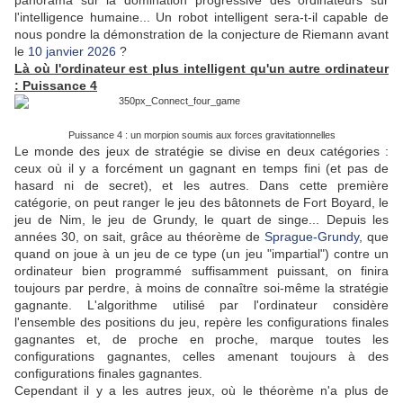
panorama sur la domination progressive des ordinateurs sur
l'intelligence humaine... Un robot intelligent sera-t-il capable de
nous pondre la démonstration de la conjecture de Riemann avant
le
10 janvier 2026
?
Là où l'ordinateur est plus intelligent qu'un autre ordinateur
: Puissance 4
Puissance 4 : un morpion soumis aux forces gravitationnelles
Le monde des jeux de stratégie se divise en deux catégories :
ceux où il y a forcément un gagnant en temps fini (et pas de
hasard ni de secret), et les autres. Dans cette première
catégorie, on peut ranger le jeu des bâtonnets de Fort Boyard, le
jeu de Nim, le jeu de Grundy, le quart de singe... Depuis les
années 30, on sait, grâce au théorème de
Sprague-Grundy
, que
quand on joue à un jeu de ce type (un jeu "impartial") contre un
ordinateur bien programmé suffisamment puissant, on finira
toujours par perdre, à moins de connaître soi-même la stratégie
gagnante. L'algorithme utilisé par l'ordinateur considère
l'ensemble des positions du jeu, repère les configurations finales
gagnantes et, de proche en proche, marque toutes les
configurations gagnantes, celles amenant toujours à des
configurations finales gagnantes.
Cependant il y a les autres jeux, où le théorème n'a plus de