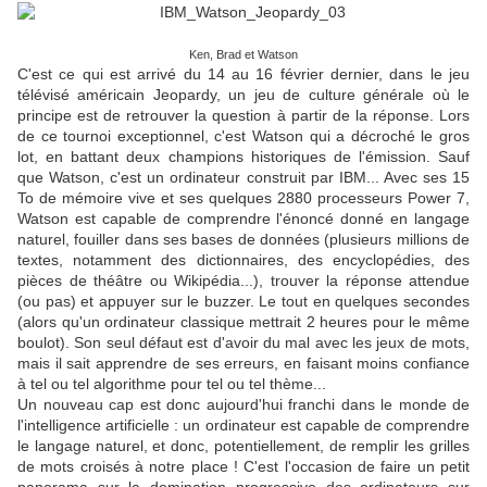
Ken, Brad et Watson
C'est ce qui est arrivé du 14 au 16 février dernier, dans le jeu
télévisé américain Jeopardy, un jeu de culture générale où le
principe est de retrouver la question à partir de la réponse. Lors
de ce tournoi exceptionnel, c'est Watson qui a décroché le gros
lot, en battant deux champions historiques de l'émission. Sauf
que Watson, c'est un ordinateur construit par IBM... Avec ses 15
To de mémoire vive et ses quelques 2880 processeurs Power 7,
Watson est capable de comprendre l'énoncé donné en langage
naturel, fouiller dans ses bases de données (plusieurs millions de
textes, notamment des dictionnaires, des encyclopédies, des
pièces de théâtre ou Wikipédia...), trouver la réponse attendue
(ou pas) et appuyer sur le buzzer. Le tout en quelques secondes
(alors qu'un ordinateur classique mettrait 2 heures pour le même
boulot). Son seul défaut est d'avoir du mal avec les jeux de mots,
mais il sait apprendre de ses erreurs, en faisant moins confiance
à tel ou tel algorithme pour tel ou tel thème...
Un nouveau cap est donc aujourd'hui franchi dans le monde de
l'intelligence artificielle : un ordinateur est capable de comprendre
le langage naturel, et donc, potentiellement, de remplir les grilles
de mots croisés à notre place ! C'est l'occasion de faire un petit