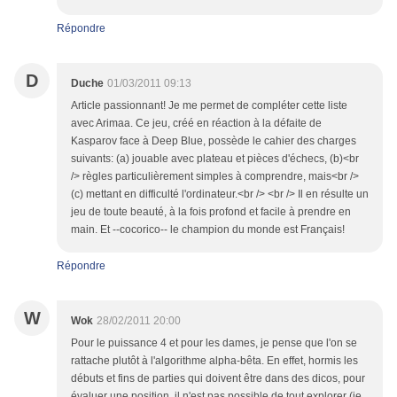
Répondre
D
Duche
01/03/2011 09:13
Article passionnant! Je me permet de compléter cette liste
avec Arimaa. Ce jeu, créé en réaction à la défaite de
Kasparov face à Deep Blue, possède le cahier des charges
suivants: (a) jouable avec plateau et pièces d'échecs, (b)<br
/> règles particulièrement simples à comprendre, mais<br />
(c) mettant en difficulté l'ordinateur.<br /> <br /> Il en résulte un
jeu de toute beauté, à la fois profond et facile à prendre en
main. Et --cocorico-- le champion du monde est Français!
Répondre
W
Wok
28/02/2011 20:00
Pour le puissance 4 et pour les dames, je pense que l'on se
rattache plutôt à l'algorithme alpha-bêta. En effet, hormis les
débuts et fins de parties qui doivent être dans des dicos, pour
évaluer une position, il n'est pas possible de tout explorer (je