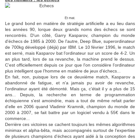
Et mat.
Le grand bond en matière de stratégie artificielle a eu lieu dans
les années 90, lorque deux grands noms des échecs se sont
rencontrés. D'un côté, Garry Kasparov, champion du monde
d'échecs de 1985 à 2000. De l'autre, Deep Blue, superordinateur
de 700kg développé (déjà) par IBM. Le 10 février 1996, le match
est serré, mais Kasparov bat l'ordinateur sur un score de 4-2. Un
an plus tard, lors de sa revanche, la machine prend le dessus.
C'est officiellement depuis ce jour que l'on considère l'ordinateur
plus intelligent que l'homme en matière de jeux d'échecs...
En fait, non, puisque lors de ce deuxième match, Kasparov a
abandonné de fatigue, et n'a jamais pu avoir de revanche,
l'ordinateur ayant été démonté. Mais ça, c'était il y a plus de 15
ans... Depuis, la recherche en terme de programmation
échiquienne s'est amoindrie, mais a tout de même refait parler
d'elle en 2006 quand Vladimir Kramnik, champion du monde de
2000 à 2007, se fait battre par un logiciel vendu à 55€ dans le
commerce...
Derrière ces victoires se cachent toujours les mêmes algorithmes
minimax et alpha-bêta, mais accompagnés surtout de l'expertise
de plusieurs champions d'échecs ayant aidé à la conception des