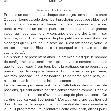
Jaune joue et mate en 2 coups.
Prenons un exemple où, à chaque tour de jeu, on a le choix entre
2 coups. Jaune calcule donc les 3 prochains coups possibles, soit
8 configurations à évaluer. Jaune cherche à maximiser son score,
donc la valeur d'un nœud jaune correspond à la plus grande
valeur qu'il peut atteindre. A contrario, Bleu cherche à minimiser
le score, donc il faut reporter le plus petit des scores. Ainsi, on
s'aperçoit qu'en 3 coups, un score de 10 est atteignable, voire 13
en cas d'erreur de Bleu, et c'est pourquoi le prochain coup de
Jaune sera A.
Deux soucis se présentent alors. Le premier, c'est que le nombre
de configurations à considérer explose avec le nombre de coups
que l'on peut jouer à son tour. Dans la pratique, on ne pourra pas
prévoir trop de coups à l'avance. Pour pallier à se problème,
Minimax possède une amélioration, l'algorithme alpha-bêta, qui
n'explore pas les branches inintéressantes.
Le deuxième problème est dans l'attribution des scores de
positions, qui sont définis par des considérations comme "Dans le
jeu de dames, c'est bien d'avoir beaucoup de pions au centre. On
va dire que ça vaut 100 points". L'évaluation d'une position est
donc dictée par le programmeur, qui se doit de bien connaître le
jeu qu'il programme. Pour renforcer cette évaluation, on fait jouer