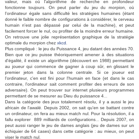
valeur, mais où l'algorithme de recherche en profondeur
fonctionne toujours. On peut parler du jeu du morpion, où
l'ordinateur égale sans difficulté les stratégies humaines (étant
donné le faible nombre de configurations à considérer, le cerveau
humain n'est pas dépassé par celui de la machine), et peut
facilement forcer le nul, ou profiter de la moindre erreur humaine.
On retrouve une jolie représentation graphique de la stratégie
optimale du morpion chez
xkcd
.
Plus compliqué : le jeu du Puissance 4, jeu datant des années 70.
Bien que ce jeu puisse théoriquement amener à des situations
d'égalité, il existe un algorithme (découvert en 1988) permettant
au joueur qui commence de gagner à coup sûr, en glissant le
premier jeton dans la colonne centrale. Si ce joueur est
l'ordinateur, c'en est fini pour l'humain en face (et dans le cas
contraire, l'ordinateur sait comment profiter des erreurs de son
adversaire). On peut trouver sur internet plusieurs programmes
permettant de se mesurer au Dieu du puissance 4...
Dans la catégorie des jeux totalement résolu, il y a aussi le jeu
africain de l'awalé. Depuis 2002, on sait qu'en se battant contre
un ordinateur, on fera au mieux match nul. Pour la résolution, il a
fallu explorer 889 milliards de configurations... Depuis 2007, on
peut aussi ranger le jeu de dames anglais (jeu de dames sur un
échiquier de 64 cases) dans cette catégorie : au mieux, on peut
viser le match nul.