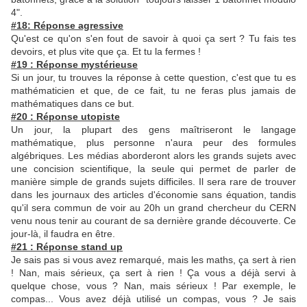
4".
#18: Réponse agressive
Qu'est ce qu'on s'en fout de savoir à quoi ça sert ? Tu fais tes
devoirs, et plus vite que ça. Et tu la fermes !
#19 : Réponse mystérieuse
Si un jour, tu trouves la réponse à cette question, c'est que tu es
mathématicien et que, de ce fait, tu ne feras plus jamais de
mathématiques dans ce but.
#20 : Réponse utopiste
Un jour, la plupart des gens maîtriseront le langage
mathématique, plus personne n'aura peur des formules
algébriques. Les médias aborderont alors les grands sujets avec
une concision scientifique, la seule qui permet de parler de
manière simple de grands sujets difficiles. Il sera rare de trouver
dans les journaux des articles d'économie sans équation, tandis
qu'il sera commun de voir au 20h un grand chercheur du CERN
venu nous tenir au courant de sa dernière grande découverte. Ce
jour-là, il faudra en être.
#21 : Réponse stand up
Je sais pas si vous avez remarqué, mais les maths, ça sert à rien
! Nan, mais sérieux, ça sert à rien ! Ça vous a déjà servi à
quelque chose, vous ? Nan, mais sérieux ! Par exemple, le
compas... Vous avez déjà utilisé un compas, vous ? Je sais