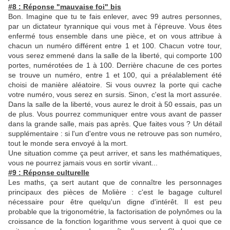
#8 : Réponse "mauvaise foi" bis
Bon. Imagine que tu te fais enlever, avec 99 autres personnes,
par un dictateur tyrannique qui vous met à l'épreuve. Vous êtes
enfermé tous ensemble dans une pièce, et on vous attribue à
chacun un numéro différent entre 1 et 100. Chacun votre tour,
vous serez emmené dans la salle de la liberté, qui comporte 100
portes, numérotées de 1 à 100. Derrière chacune de ces portes
se trouve un numéro, entre 1 et 100, qui a préalablement été
choisi de manière aléatoire. Si vous ouvrez la porte qui cache
votre numéro, vous serez en sursis. Sinon, c'est la mort assurée.
Dans la salle de la liberté, vous aurez le droit à 50 essais, pas un
de plus. Vous pourrez communiquer entre vous avant de passer
dans la grande salle, mais pas après. Que faites vous ? Un détail
supplémentaire : si l'un d'entre vous ne retrouve pas son numéro,
tout le monde sera envoyé à la mort.
Une situation comme ça peut arriver, et sans les mathématiques,
vous ne pourrez jamais vous en sortir vivant...
#9 : Réponse culturelle
Les maths, ça sert autant que de connaître les personnages
principaux des pièces de Molière : c'est le bagage culturel
nécessaire pour être quelqu'un digne d'intérêt. Il est peu
probable que la trigonométrie, la factorisation de polynômes ou la
croissance de la fonction logarithme vous servent à quoi que ce