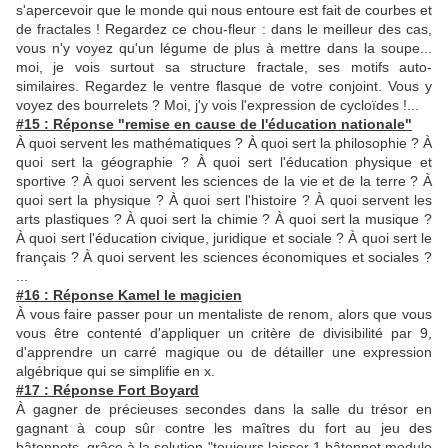
s'apercevoir que le monde qui nous entoure est fait de courbes et
de fractales ! Regardez ce chou-fleur : dans le meilleur des cas,
vous n'y voyez qu'un légume de plus à mettre dans la soupe...
moi, je vois surtout sa structure fractale, ses motifs auto-
similaires. Regardez le ventre flasque de votre conjoint. Vous y
voyez des bourrelets ? Moi, j'y vois l'expression de cycloïdes !...
#15 : Réponse "remise en cause de l'éducation nationale"
À quoi servent les mathématiques ? À quoi sert la philosophie ? À
quoi sert la géographie ? À quoi sert l'éducation physique et
sportive ? À quoi servent les sciences de la vie et de la terre ? À
quoi sert la physique ? À quoi sert l'histoire ? À quoi servent les
arts plastiques ? À quoi sert la chimie ? À quoi sert la musique ?
À quoi sert l'éducation civique, juridique et sociale ? À quoi sert le
français ? À quoi servent les sciences économiques et sociales ?
...
#16 : Réponse Kamel le magicien
À vous faire passer pour un mentaliste de renom, alors que vous
vous être contenté d'appliquer un critère de divisibilité par 9,
d'apprendre un carré magique ou de détailler une expression
algébrique qui se simplifie en x.
#17 : Réponse Fort Boyard
À gagner de précieuses secondes dans la salle du trésor en
gagnant à coup sûr contre les maîtres du fort au jeu des
bâtonnets, grâce à la solution "toujours laisser 1 bâtonnet modulo