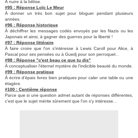
À nuire à la bêtise.
#95 : Réponse Loïc Le Meur
À donner un très bon sujet pour bloguer pendant plusieurs
années.
#96 : Réponse historique
À déchiffrer les messages codés envoyés par les Nazis ou les
Japonais et ainsi, à gagner des guerres pour la liberté !
#97 : Réponse littéraire
À faire croire que l'on s'intéresse à Lewis Caroll pour Alice, à
Pascal pour ses pensées ou à Guedj pour son perroquet...
#98 : Réponse "c'est beau ce que tu dis"
À conceptualiser l'éternel mystère de l'indicible beauté du monde.
#99 : Réponse pratique
À
écrire d'épais livres bien pratiques pour caler une table ou une
étagère.
#100 : Centième réponse
Parce que si une question admet autant de réponses différentes,
c'est que le sujet mérite sûrement que l'on s'y intéresse...