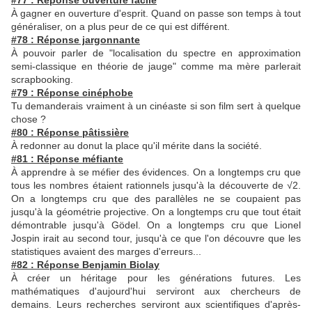
#77 : Réponse ouverture facile
À gagner en ouverture d'esprit. Quand on passe son temps à tout
généraliser, on a plus peur de ce qui est différent.
#78 : Réponse jargonnante
À pouvoir parler de "localisation du spectre en approximation
semi-classique en théorie de jauge" comme ma mère parlerait
scrapbooking.
#79 : Réponse cinéphobe
Tu demanderais vraiment à un cinéaste si son film sert à quelque
chose ?
#80 : Réponse pâtissière
À redonner au donut la place qu'il mérite dans la société.
#81 : Réponse méfiante
À apprendre à se méfier des évidences. On a longtemps cru que
tous les nombres étaient rationnels jusqu'à la découverte de √2.
On a longtemps cru que des parallèles ne se coupaient pas
jusqu'à la géométrie projective. On a longtemps cru que tout était
démontrable jusqu'à Gödel. On a longtemps cru que Lionel
Jospin irait au second tour, jusqu'à ce que l'on découvre que les
statistiques avaient des marges d'erreurs...
#82 : Réponse Benjamin Biolay
À créer un héritage pour les générations futures. Les
mathématiques d'aujourd'hui serviront aux chercheurs de
demains. Leurs recherches serviront aux scientifiques d'après-