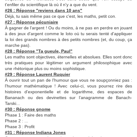
t'enfiler du scientifique là où il n'y a que du vent.
#26 : Réponse "reviens dans 10 ans"
Déjà, tu sais même pas ce que c'est, les maths, petit con.
#27 : Réponse pécuniaire
À gagner de l'argent ! Ou du moins, à ne pas en perdre en jouant
à des jeux d'argent comme le loto où tu serais tenté d'appliquer
la loi des grands nombres à des petits nombres (et, du coup, ça
marche pas).
#28 : Réponse "Ta gueule, Paul"
Les maths sont objectives, éternelles et absolues. Elles sont donc
très pratiques pour légitimer un argument philosophique avec
une rhétorique plus ou moins sophistique.
#29 : Réponse Laurent Ruquier
À ouvrir tout un pan de l'humour que vous ne soupçonniez pas :
l'humour mathématique ! Avec celui-ci, vous pourrez rire des
histoires d'exponentielle et de logarithme, des espaces de
Bananach ou des devinettes sur l’anagramme de Banach-
Tarski...
#30 : Réponse gnome
Phase 1 : Faire des maths
Phase 2 : ...
Phase 3 : Profit
#31 : Réponse Indiana Jones