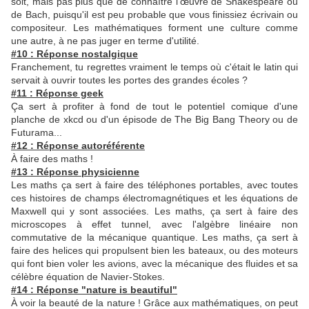
soit, mais pas plus que de connaître l’œuvre de Shakespeare ou
de Bach, puisqu'il est peu probable que vous finissiez écrivain ou
compositeur. Les mathématiques forment une culture comme
une autre, à ne pas juger en terme d'utilité.
#10 : Réponse nostalgique
Franchement, tu regrettes vraiment le temps où c'était le latin qui
servait à ouvrir toutes les portes des grandes écoles ?
#11 : Réponse geek
Ça sert à profiter à fond de tout le potentiel comique d'une
planche de xkcd ou d'un épisode de The Big Bang Theory ou de
Futurama...
#12 : Réponse autoréférente
À faire des maths !
#13 : Réponse physicienne
Les maths ça sert à faire des téléphones portables, avec toutes
ces histoires de champs électromagnétiques et les équations de
Maxwell qui y sont associées. Les maths, ça sert à faire des
microscopes à effet tunnel, avec l'algèbre linéaire non
commutative de la mécanique quantique. Les maths, ça sert à
faire des helices qui propulsent bien les bateaux, ou des moteurs
qui font bien voler les avions, avec la mécanique des fluides et sa
célèbre équation de Navier-Stokes.
#14 : Réponse "nature is beautiful"
À voir la beauté de la nature ! Grâce aux mathématiques, on peut