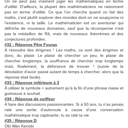
On ne peut pas vraiment juger les mathématiques en terme
d'utilité. D'ailleurs, la plupart des mathématiciens ne raisonnent
pas en terme d'utilité. Ce que l'on cherche quand on fait des
maths, c'est plutôt explorer des mondes dont on ne soupçonne ni
l'existence, ni la taille. Le mathématicien est un aventurier qui
défriche de nouveaux domaines, sauf que la récompense n'est
pas le médaillon de Râ, mais de nouveaux théorèmes et des
conjectures profondes.
#32 : Réponse Père Fouras
À résoudre des énigmes ! Les maths, ce sont des énigmes et
donc, du plaisir. Le plaisir de chercher un peu, le plaisir de
chercher longtemps, la souffrance de chercher trop longtemps
mais, finalement, la délivrance de trouver ! (suivie de la
désolation d'avoir passé autant de temps à chercher, alors que la
réponse était facile).
#33 : Réponse inférieure à 3
À utiliser le symbole < autrement qu'à la fin d'une phrase niaise et
guimauve à souhait.
#34 : Réponse de coiffeur
À faire des discussions passionnantes. Si à 50 ans, tu n'as jamais
raté une sortie d'autoroute à cause d'une conversation
mathématique trop captivante, tu as raté ta vie.
#35 : Réponse D
Obi Wan Kenobi