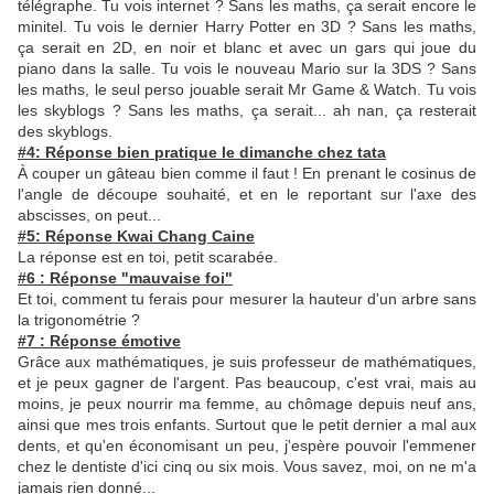
télégraphe. Tu vois internet ? Sans les maths, ça serait encore le
minitel. Tu vois le dernier Harry Potter en 3D ? Sans les maths,
ça serait en 2D, en noir et blanc et avec un gars qui joue du
piano dans la salle. Tu vois le nouveau Mario sur la 3DS ? Sans
les maths, le seul perso jouable serait Mr Game & Watch. Tu vois
les skyblogs ? Sans les maths, ça serait... ah nan, ça resterait
des skyblogs.
#4: Réponse bien pratique le dimanche chez tata
À couper un gâteau bien comme il faut ! En prenant le cosinus de
l'angle de découpe souhaité, et en le reportant sur l'axe des
abscisses, on peut...
#5: Réponse Kwai Chang Caine
La réponse est en toi, petit scarabée.
#6 : Réponse "mauvaise foi"
Et toi, comment tu ferais pour mesurer la hauteur d'un arbre sans
la trigonométrie ?
#7 : Réponse émotive
Grâce aux mathématiques, je suis professeur de mathématiques,
et je peux gagner de l'argent. Pas beaucoup, c'est vrai, mais au
moins, je peux nourrir ma femme, au chômage depuis neuf ans,
ainsi que mes trois enfants. Surtout que le petit dernier a mal aux
dents, et qu'en économisant un peu, j'espère pouvoir l'emmener
chez le dentiste d'ici cinq ou six mois. Vous savez, moi, on ne m'a
jamais rien donné...