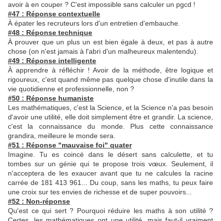
avoir à en couper ? C'est impossible sans calculer un pgcd !
#47 : Réponse contextuelle
À épater les recruteurs lors d'un entretien d'embauche.
#48 : Réponse technique
À prouver que un plus un est bien égale à deux, et pas à autre
chose (on n'est jamais à l'abri d'un malheureux malentendu).
#49 : Réponse intelligente
À apprendre à réfléchir ! Avoir de la méthode, être logique et
rigoureux, c'est quand même pas quelque chose d'inutile dans la
vie quotidienne et professionnelle, non ?
#50 : Réponse humaniste
Les mathématiques, c'est la Science, et la Science n'a pas besoin
d'avoir une utilité, elle doit simplement être et grandir. La science,
c'est la connaissance du monde. Plus cette connaissance
grandira, meilleure le monde sera.
#51 : Réponse "mauvaise foi" quater
Imagine. Tu es coincé dans le désert sans calculette, et tu
tombes sur un génie qui te propose trois vœux. Seulement, il
n'acceptera de les exaucer avant que tu ne calcules la racine
carrée de 181 413 961... Du coup, sans les maths, tu peux faire
une croix sur tes envies de richesse et de super pouvoirs...
#52 : Non-réponse
Qu'est ce qui sert ? Pourquoi réduire les maths à son utilité ?
Certes, les mathématiques ont une utilité, mais faut-il vraiment