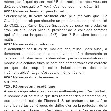
même pas à quoi ça sert moi ! Et les racines carrées vous ont
déjà sorti d'une galère ? Voilà, c'est tout pour moi, c'était Jj !
#22 : Réponse Jean-Jacques Bourdin
Sérieusement, tu veux vraiment être plus mauvais que Luc
Chatel (qui ne sait pas résoudre un problème de proportionnalité
de CM2), que Xavier Darcos (incapable de poser un produit en
croix) ou que Didier Migaud, président de la cour des comptes
(qui sèche sur la question 9×7). Non ? Ben alors bosse tes
maths.
#23 : Réponse démonstrative
À démontrer des trucs de manière rigoureuse. Mais aussi, à
démontrer que certains trucs ne peuvent pas être démontrés, et
ça, c'est fort. Mais aussi, à démontrer que la démonstration qui
montre que certains trucs ne sont pas démontrables est correcte
(et que, du coup, il existe indubitablement des trucs
indémontrables). Et ça, c'est quand même très fort.
#24 : Réponse du 2 de moyenne
a ri1 !!!lol
#25 : Réponse anti-ésotérique
À savoir ce qui relève ou pas des mathématiques. C'est un fait :
le nombre d'or ne relève que très rarement des mathématiques,
tout comme la suite de Fibonacci. Si un parfum ou un café te
vend les vertus esthétiques du chiffre d'or ou la perfection de la
séquence de Fibonacci, c'est sans doute que l'on essaye de