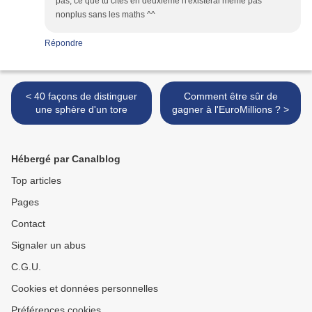
pas, ce que tu cites en deuxième n'existerai même pas
nonplus sans les maths ^^
Répondre
< 40 façons de distinguer
Comment être sûr de
une sphère d'un tore
gagner à l'EuroMillions ? >
Hébergé par Canalblog
Top articles
Pages
Contact
Signaler un abus
C.G.U.
Cookies et données personnelles
Préférences cookies