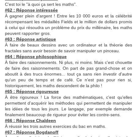
C'est toi le "à quoi ça sert les maths".
#62 : Réponse intéressée
À gagner plein d'argent ! Entre les 10 000 euros et la célébrité
récompensant les médaillés Fields et le million de dollars promis
à celui qui résoudra un problème du prix du millénaire, les maths
peuvent rapporter gros.
#63 : Réponse artistique
À faire de beaux dessins avec un ordinateur et la théorie des
fractales sans avoir besoin de savoir manipuler un pinceau.
#64 : Réponse philosophique
À faire des raisonnements. Ni plus, ni moins. Mais c'est chouette
de faire des raisonnements. On part de pas grand-chose et on
aboutit à des trucs énormes... tout ça sans rien investir d'autre
qu'un peu de temps et de café. Ce n'est pas pour rien si,
historiquement, les maths descendent de la philo !
#65 : Réponse rigoureuse
À être rigoureux ! La force des mathématiques, c'est qu'elles
permettent d'acquérir les méthodes qui permettent de manipuler
les idées de tous les jours. Le langage, par exemple demande
finalement beaucoup de rigueur pour éviter les contre-sens.
#66 : Réponse Chaldeen
À réussir les trois autres exercices du bac en maths.
#67 : Réponse Bogdanoff