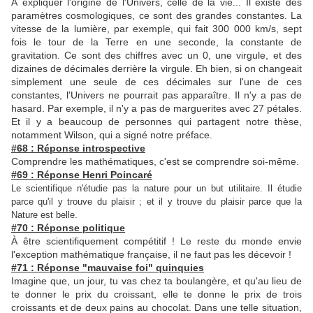
À expliquer l'origine de l'Univers, celle de la vie... Il existe des
paramètres cosmologiques, ce sont des grandes constantes. La
vitesse de la lumière, par exemple, qui fait 300 000 km/s, sept
fois le tour de la Terre en une seconde, la constante de
gravitation. Ce sont des chiffres avec un 0, une virgule, et des
dizaines de décimales derrière la virgule. Eh bien, si on changeait
simplement une seule de ces décimales sur l'une de ces
constantes, l'Univers ne pourrait pas apparaître. Il n'y a pas de
hasard. Par exemple, il n'y a pas de marguerites avec 27 pétales.
Et il y a beaucoup de personnes qui partagent notre thèse,
notamment Wilson, qui a signé notre préface.
#68 : Réponse introspective
Comprendre les mathématiques, c'est se comprendre soi-même.
#69 : Réponse Henri Poincaré
Le scientifique n'étudie pas la nature pour un but utilitaire. Il étudie
parce qu'il y trouve du plaisir ; et il y trouve du plaisir parce que la
Nature est belle.
#70 : Réponse politique
À être scientifiquement compétitif ! Le reste du monde envie
l'exception mathématique française, il ne faut pas les décevoir !
#71 : Réponse "mauvaise foi" quinquies
Imagine que, un jour, tu vas chez ta boulangère, et qu'au lieu de
te donner le prix du croissant, elle te donne le prix de trois
croissants et de deux pains au chocolat. Dans une telle situation,