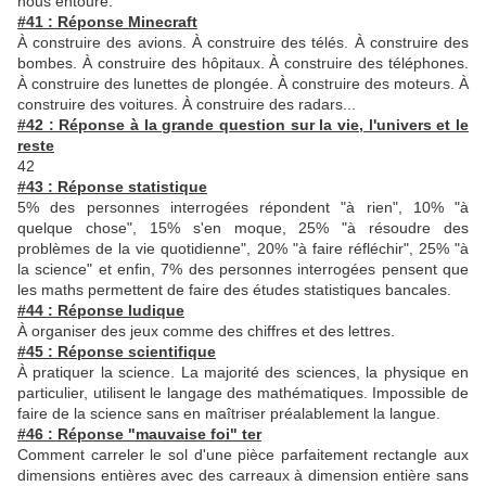
nous entoure.
#41 : Réponse Minecraft
À construire des avions. À construire des télés. À construire des
bombes. À construire des hôpitaux. À construire des téléphones.
À construire des lunettes de plongée. À construire des moteurs. À
construire des voitures. À construire des radars...
#42 : Réponse à la grande question sur la vie, l'univers et le
reste
42
#43 : Réponse statistique
5% des personnes interrogées répondent "à rien", 10% "à
quelque chose", 15% s'en moque, 25% "à résoudre des
problèmes de la vie quotidienne", 20% "à faire réfléchir", 25% "à
la science" et enfin, 7% des personnes interrogées pensent que
les maths permettent de faire des études statistiques bancales.
#44 : Réponse ludique
À
organiser des jeux comme des chiffres et des lettres.
#45 : Réponse scientifique
À pratiquer la science. La majorité des sciences, la physique en
particulier, utilisent le langage des mathématiques. Impossible de
faire de la science sans en maîtriser préalablement la langue.
#46 : Réponse "mauvaise foi" ter
Comment carreler le sol d'une pièce parfaitement rectangle aux
dimensions entières avec des carreaux à dimension entière sans