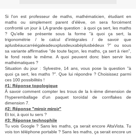
Si l'on est professeur de maths, mathématicien, étudiant en
maths ou simplement parent d'élève, on sera forcément
confronté un jour à LA grande question : à quoi ça sert, les maths
? Qu'elle se présente sous la forme "à quoi ça sert, la
trigonométrie / le calcul d'intégrales / de savoir que
aplusbéaucarréégaleadeuxplusdeuxabéplusbédeux ?" ou sous
sa variante affirmative "de toute façon, les maths, ça sert à rien",
le fond reste le même. A quoi peuvent donc bien servir les
mathématiques ?
Situation du jour : Sylvestre, 14 ans, vous pose la question "à
quoi ça sert, les maths ?". Que lui répondre ? Choisissez parmi
ces 100 possibilités !
#1: Réponse topologique
À savoir comment compter les trous de la k-ième dimension de
l'hyperemballage d'un paquet toroïdal de cornflakes de
dimension 7.
#2: Réponse "miroir miroir"
Et toi, à quoi tu sers ?
#3: Réponse technophile
Tu vois Google ? Sans les maths, ça serait encore AltaVista. Tu
vois ton téléphone portable ? Sans les maths, ça serait encore un