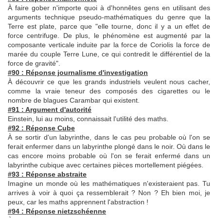
À faire gober n'importe quoi à d'honnêtes gens en utilisant des
arguments technique pseudo-mathématiques du genre que la
Terre est plate, parce que "elle tourne, donc il y a un effet de
force centrifuge. De plus, le phénomène est augmenté par la
composante verticale induite par la force de Coriolis la force de
marée du couple Terre Lune, ce qui contredit le différentiel de la
force de gravité".
#90 : Réponse journalisme d'investigation
À découvrir ce que les grands industriels veulent nous cacher,
comme la vraie teneur des composés des cigarettes ou le
nombre de blagues Carambar qui existent.
#91 : Argument d'autorité
Einstein, lui au moins, connaissait l'utilité des maths.
#92 : Réponse Cube
À se sortir d'un labyrinthe, dans le cas peu probable où l'on se
ferait enfermer dans un labyrinthe plongé dans le noir. Où dans le
cas encore moins probable où l'on se ferait enfermé dans un
labyrinthe cubique avec certaines pièces mortellement piégées.
#93 : Réponse abstraite
Imagine un monde où les mathématiques n'existeraient pas. Tu
arrives à voir à quoi ça ressemblerait ? Non ? Eh bien moi, je
peux, car les maths apprennent l'abstraction !
#94 : Réponse nietzschéenne