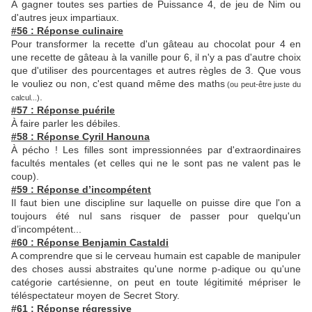
À
gagner toutes ses parties de Puissance 4
, de jeu de Nim ou
d'autres jeux impartiaux.
#56 : Réponse culinaire
Pour transformer la recette d'un gâteau au chocolat pour 4 en
une recette de gâteau à la vanille pour 6, il n'y a pas d'autre choix
que d'utiliser des pourcentages et autres règles de 3. Que vous
le vouliez ou non, c'est quand même des maths
(ou peut-être juste du
.
calcul...)
#57 : Réponse puérile
À faire parler les débiles.
#58 : Réponse Cyril Hanouna
À pécho ! Les filles sont impressionnées par d'extraordinaires
facultés mentales (et celles qui ne le sont pas ne valent pas le
coup).
#59 : Réponse d’incompétent
Il faut bien une discipline sur laquelle on puisse dire que l'on a
toujours été nul sans risquer de passer pour quelqu'un
d’incompétent...
#60 : Réponse Benjamin Castaldi
A comprendre que si le cerveau humain est capable de manipuler
des choses aussi abstraites qu'une norme p-adique ou qu'une
catégorie cartésienne, on peut en toute légitimité mépriser le
téléspectateur moyen de Secret Story.
#61 : Réponse régressive