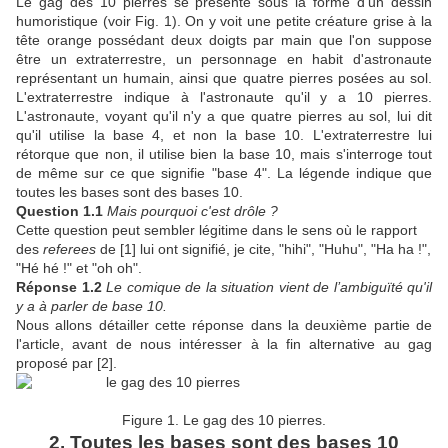
Le gag des 10 pierres se présente sous la forme d'un dessin
humoristique (voir Fig. 1). On y voit une petite créature grise à la
tête orange possédant deux doigts par main que l'on suppose
être un extraterrestre, un personnage en habit d'astronaute
représentant un humain, ainsi que quatre pierres posées au sol.
L'extraterrestre indique à l'astronaute qu'il y a 10 pierres.
L'astronaute, voyant qu'il n'y a que quatre pierres au sol, lui dit
qu'il utilise la base 4, et non la base 10. L'extraterrestre lui
rétorque que non, il utilise bien la base 10, mais s'interroge tout
de même sur ce que signifie "base 4". La légende indique que
toutes les bases sont des bases 10.
Question 1.1
Mais pourquoi c'est drôle ?
Cette question peut sembler légitime dans le sens où le rapport
des
referees
de [1] lui ont signifié, je cite, "hihi", "Huhu", "Ha ha !",
"Hé hé !" et "oh oh".
Réponse 1.2
Le comique de la situation vient de l’ambiguïté qu'il
y a à parler de base 10.
Nous allons détailler cette réponse dans la deuxième partie de
l'article, avant de nous intéresser à la fin alternative au gag
proposé par [2].
Figure 1. Le gag des 10 pierres.
2. Toutes les bases sont des bases 10