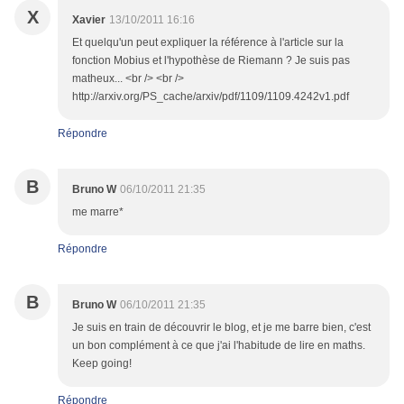
X
Xavier
13/10/2011 16:16
Et quelqu'un peut expliquer la référence à l'article sur la
fonction Mobius et l'hypothèse de Riemann ? Je suis pas
matheux... <br /> <br />
http://arxiv.org/PS_cache/arxiv/pdf/1109/1109.4242v1.pdf
Répondre
B
Bruno W
06/10/2011 21:35
me marre*
Répondre
B
Bruno W
06/10/2011 21:35
Je suis en train de découvrir le blog, et je me barre bien, c'est
un bon complément à ce que j'ai l'habitude de lire en maths.
Keep going!
Répondre