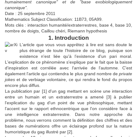
humainement canonique" et de "base exobiologiquement
canonique".
Date : 25 septembre 2011
Mathematics Subject Classification: 11B73, 05A99.
Mots clés : interaction humanité/extraterrestres, base 4, base 10,
nombre de doigts, Caillou chéri, Riemann hypothesis
1. Introduction
L'article que vous vous apprêtez à lire est sans doute le
plus étrange de toute l'histoire de ce blog, puisque son
existence n'est liée qu'à l’existence d'un pari moral.
L'explication de ce phénomène s'explique par le fait que la baisse
d'inspiration est corrélée avec l'arrivée de l'automne. C'est
également l'article qui contiendra le plus grand nombre de
private
jokes
et de verbiage volontaire, ce qui rendra le fond du propos
encore plus diffus.
La publication par [1] d'un gag mettant en scène une interaction
entre un humain et un extraterrestre a amené [3] à publier
l'explication du gag d'un point de vue philosophique, mettant
l'accent sur le rapport ethnocentrique que l'on considère face à
une intelligence extraterrestre. Dans notre approche du
problème, nous verrons comment la définition des chiffres et des
bases de numérations offre un éclairage profond sur la nature
humoristique du gag illustré par [2].