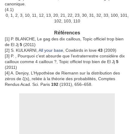
canonique.
(4.1)
0, 1, 2, 3, 10, 11, 12, 13, 20, 21, 22, 23, 30, 31, 32, 33, 100, 101,
102, 103, 110
Références
[1] P. BLANCHE, Le gag des dix caillous, Topic officiel trop bien
de El Jj
5
(2011)
[2] S. KULKARNI,
All your base
, Cowbirds in love
43
(2009)
[3] P. , Pourquoi c'est absurde que l'extraterrestre considère dix
cailloux comme 4 cailloux ?, Topic officiel trop bien de El Jj
5
(2011)
[4] A. Denjoy, L’Hypothèse de Riemann sur la distribution des
zéros de ζ(s), reliée à la théorie des probabilités, Comptes
Rendus Acad. Sci. Paris
192
(1931), 656–658.