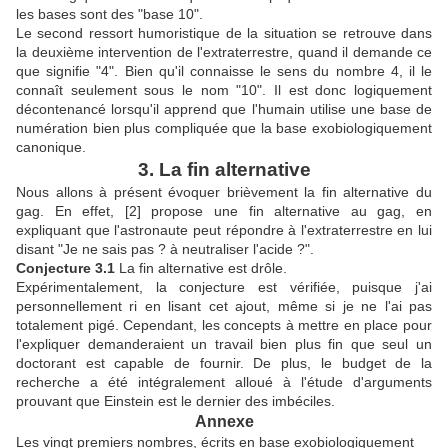
les bases sont des "base 10".
Le second ressort humoristique de la situation se retrouve dans
la deuxième intervention de l'extraterrestre, quand il demande ce
que signifie "4". Bien qu'il connaisse le sens du nombre 4, il le
connaît seulement sous le nom "10". Il est donc logiquement
décontenancé lorsqu'il apprend que l'humain utilise une base de
numération bien plus compliquée que la base exobiologiquement
canonique.
3. La fin alternative
Nous allons à présent évoquer brièvement la fin alternative du
gag. En effet, [2] propose une fin alternative au gag, en
expliquant que l'astronaute peut répondre à l'extraterrestre en lui
disant "Je ne sais pas ? à neutraliser l'acide ?".
Conjecture 3.1
La fin alternative est drôle.
Expérimentalement, la conjecture est vérifiée, puisque j'ai
personnellement ri en lisant cet ajout, même si je ne l'ai pas
totalement pigé. Cependant, les concepts à mettre en place pour
l'expliquer demanderaient un travail bien plus fin que seul un
doctorant est capable de fournir. De plus, le budget de la
recherche a été intégralement alloué à l'étude d'arguments
prouvant que Einstein est le dernier des imbéciles.
Annexe
Les vingt premiers nombres, écrits en base exobiologiquement