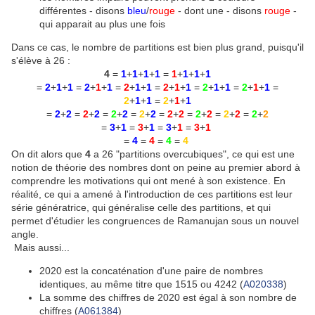
différentes - disons
bleu
/
rouge
- dont une - disons
rouge
-
qui apparait au plus une fois
Dans ce cas, le nombre de partitions est bien plus grand, puisqu'il
s'élève à 26 :
4
=
1
+
1
+
1
+
1
=
1
+
1
+
1
+
1
=
2
+
1
+
1
=
2
+
1
+
1
=
2
+
1
+
1
=
2
+
1
+
1
=
2
+
1
+
1
=
2
+
1
+
1
=
2
+
1
+
1
=
2
+
1
+
1
=
2
+
2
=
2
+
2
=
2
+
2
=
2
+
2
=
2
+
2
=
2
+
2
=
2
+
2
=
2
+
2
=
3
+
1
=
3
+
1
=
3
+
1
=
3
+
1
=
4
=
4
=
4
=
4
On dit alors que
4
a 26 "partitions overcubiques", ce qui est une
notion de théorie des nombres dont on peine au premier abord à
comprendre les motivations qui ont mené à son existence. En
réalité, ce qui a amené à l'introduction de ces partitions est leur
série génératrice, qui généralise celle des partitions, et qui
permet d'étudier les congruences de Ramanujan sous un nouvel
angle.
Mais aussi...
2020 est la concaténation d'une paire de nombres
identiques, au même titre que 1515 ou 4242 (
A020338
)
La somme des chiffres de 2020 est égal à son nombre de
chiffres (
A061384
)