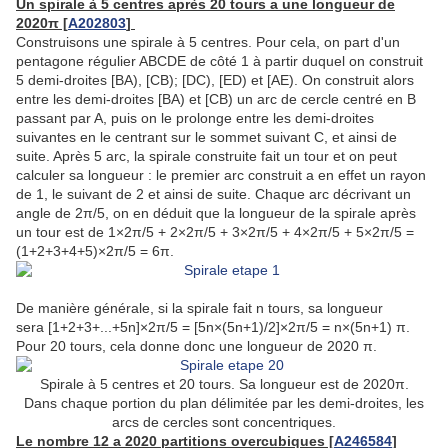
Un spirale à 5 centres après 20 tours a une longueur de
2020π [
A202803
]
Construisons une spirale à 5 centres. Pour cela, on part d'un
pentagone régulier ABCDE de côté 1 à partir duquel on construit
5 demi-droites [BA), [CB); [DC), [ED) et [AE). On construit alors
entre les demi-droites [BA) et [CB) un arc de cercle centré en B
passant par A, puis on le prolonge entre les demi-droites
suivantes en le centrant sur le sommet suivant C, et ainsi de
suite. Après 5 arc, la spirale construite fait un tour et on peut
calculer sa longueur : le premier arc construit a en effet un rayon
de 1, le suivant de 2 et ainsi de suite. Chaque arc décrivant un
angle de 2π/5, on en déduit que la longueur de la spirale après
un tour est de 1×2π/5 + 2×2π/5 + 3×2π/5 + 4×2π/5 + 5×2π/5 =
(1+2+3+4+5)×2π/5 = 6π.
De manière générale, si la spirale fait n tours, sa longueur
sera [1+2+3+...+5n]×2π/5 = [5n×(5n+1)/2]×2π/5 = n×(5n+1) π.
Pour 20 tours, cela donne donc une longueur de 2020 π.
Spirale à 5 centres et 20 tours. Sa longueur est de 2020π.
Dans chaque portion du plan délimitée par les demi-droites, les
arcs de cercles sont concentriques.
Le nombre 12 a 2020 partitions overcubiques [
A246584
]