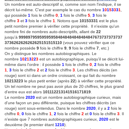
Un nombre est auto-descriptif si, comme son nom l'indique, il se
décrit lui-même. C'est par exemple le cas du nombre
1
0
1
5
3
3
3
1
,
qui possède
1
fois le chiffre
0
,
1
fois le chiffre
5
,
3
fois le
chiffre
3
et
3
fois le chiffre
1
. Notons que
10153331
est le plus
petit nombre premier à vérifier cette propriété. Il n'existe qu'un
nombre fini de nombres auto-descriptifs, allant de
22
jusqu'à
999897959595959584848484848484847673737373737
3736262626262625151515110
(vous pouvez vérifier que ce
nombre possède
9
fois le chiffre
9
,
9
fois le chiffre
7
, etc.)
On y distingue les nombres autobiographiques. Le
nombre
1
0
2
1
3
2
2
3
est un autobiographique, puisqu'il se décrit lui-
même dans l'ordre : il possède
1
fois le chiffre
0
,
2
fois le chiffre
1
,
3
fois le chiffre
2
et
2
fois le chiffre
3
. Les chiffres décits (en
rouge) sont ici dans un ordre croissant, ce qui fait du nombre
10213223
le plus petit entier (après
22
) à vérifier cette propriété.
Un tel nombre ne peut pas avoir plus de 20 chiffres, le plus grand
d'entre eux est alors
101112213141516171819
.
Le nombre
2020
est un nombre autobiographique curieux, mais
d'une façon un peu différente, puisque les chiffres décrits (en
rouge) sont sous-entendus. Dans le nombre
2020
, il y a
2
fois le
chiffre
0
,
0
fois le chiffre
1
,
2
fois le chiffre
2
et
0
fois le chiffre
3
. Il
n'existe que 7 nombres autobiographiques curieux,
2020
est le
deuxième (le premier étant
1210
).