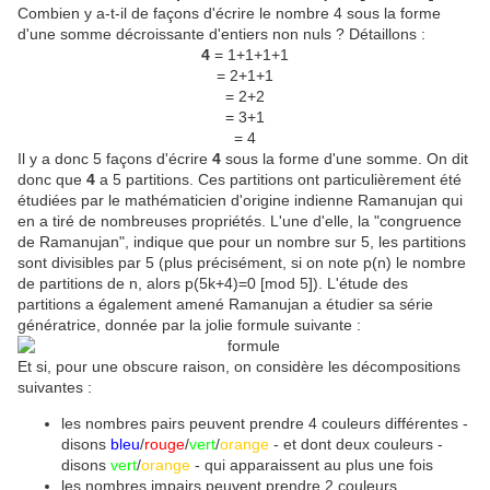
Combien y a-t-il de façons d'écrire le nombre 4 sous la forme
d'une somme décroissante d'entiers non nuls ? Détaillons :
4
= 1+1+1+1
= 2+1+1
= 2+2
= 3+1
= 4
Il y a donc 5 façons d'écrire
4
sous la forme d'une somme. On dit
donc que
4
a 5 partitions. Ces partitions ont particulièrement été
étudiées par le mathématicien d'origine indienne Ramanujan qui
en a tiré de nombreuses propriétés. L'une d'elle, la "congruence
de Ramanujan", indique que pour un nombre sur 5, les partitions
sont divisibles par 5 (plus précisément, si on note p(n) le nombre
de partitions de n, alors p(5k+4)=0 [mod 5]). L'étude des
partitions a également amené Ramanujan a étudier sa série
génératrice, donnée par la jolie formule suivante :
Et si, pour une obscure raison, on considère les décompositions
suivantes :
les nombres pairs peuvent prendre 4 couleurs différentes -
disons
bleu
/
rouge
/
vert
/
orange
- et dont deux couleurs -
disons
vert
/
orange
- qui apparaissent au plus une fois
les nombres impairs peuvent prendre 2 couleurs