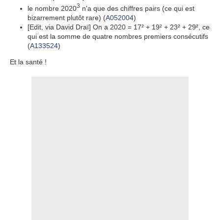
3
le nombre 2020
n'a que des chiffres pairs (ce qui est
bizarrement plutôt rare) (
A052004
)
[Edit, via David Draï] On a 2020 = 17² + 19² + 23² + 29², ce
qui est la somme de quatre nombres premiers consécutifs
(
A133524
)
Et la santé !