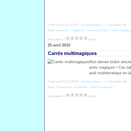
Posté par El Jj à 23:10 -
Commentaires [
…
]
- Permalien [
#
]
Tags:
Amusette
,
Paradoxe
,
Leonhard Euler
,
Carrés magiqu
Vous aimez ?
0 vote
25 avril 2010
Carrés multimagiques
Mon dernier brûlot articl
arrés magiques ! Ces ta
auté mathématique en de
Posté par El Jj à 20:00 -
Commentaires [
…
]
- Permalien [
#
]
Tags:
Conjectures
,
Amusette
,
Carrés magiques
Vous aimez ?
0 vote