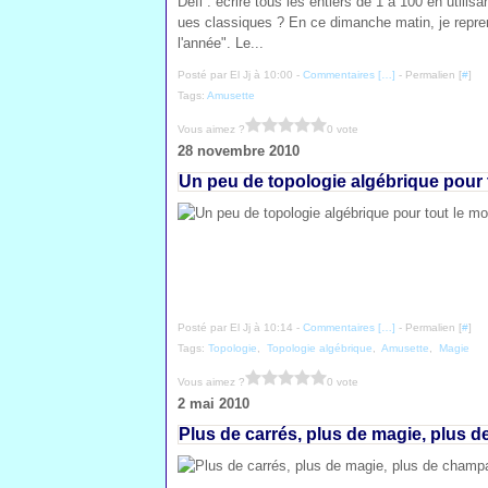
Défi : écrire tous les entiers de 1 à 100 en utilisa
ues classiques ? En ce dimanche matin, je repre
l'année". Le...
Posté par El Jj à 10:00 -
Commentaires [
…
]
- Permalien [
#
]
Tags:
Amusette
Vous aimez ?
0 vote
28 novembre 2010
Un peu de topologie algébrique pour
Posté par El Jj à 10:14 -
Commentaires [
…
]
- Permalien [
#
]
Tags:
Topologie
,
Topologie algébrique
,
Amusette
,
Magie
Vous aimez ?
0 vote
2 mai 2010
Plus de carrés, plus de magie, plus