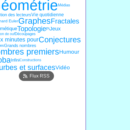
éométrie
Médias
Vie quotidienne
ion des lecteurs
Graphes
Fractales
ard Euler
Topologie
Jeux
hmétique
Pi
Découpages
on de ouf
Conjectures
x minutes pour
es
Grands nombres
mbres premiers
Humour
oba
Infini
Constructions
urbes et surfaces
Vidéo
Flux RSS