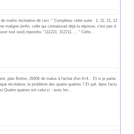
e maths récréative dit ceci :" Complétez cette suite : 1, 11, 21, 12
onne maligne (enfin, celle qui connaissait déjà la réponse, c'est pas d
ouver tout seul) répondra :"111221, 312211, ... " Cette...
y
nt, plan Borloo, 2600€ de malus à l'achat d'un 4×4... Et si je parlai
ique récréative, le problème des quatre quatres ? Et paf, dans l'actu
 Quatre quatres est celui-ci : avec les...