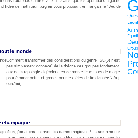
G
nt dans l'ordre les chiffres 2, 0, 1, 2 ainsi que les opérations algébriq
nd l'idée de mathforum.org en vous proposant en français le "Jeu de
Quest
Leonh
Arit
Equati
Deu
Group
 tout le monde
No
Comment transformer des considérations du genre "SO(3) n'est
Pr
pas simplement connexe" de la théorie des groupes fondament
Co
aux de la topologie algébrique en de merveilleux tours de magie
pour étonner petits et grands pour les fêtes de fin d'année ? Auj
ourd'hui,...
 de champagne
Non, j'en ai pas fini avec les carrés magiques ! La semaine der
nière, nous en explorions sur ce blog la partie émergée avec le