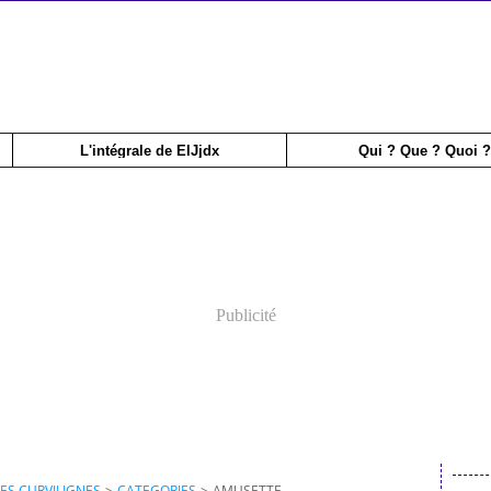
L'intégrale de ElJjdx
Qui ? Que ? Quoi ?
Publicité
ES CURVILIGNES
>
CATEGORIES
>
AMUSETTE