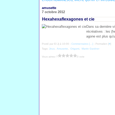
amusette
7 octobre 2012
Hexahexaflexagones et cie
Dans sa dernière v
récréatives : les (
agone est plus qu'u
Posté par El Jj à 10:00 -
Commentaires [
…
]
- Permalien [
#
]
Tags:
Jeux
,
Amusette
,
Origami
,
Martin Gardner
Vous aimez ?
0 vote