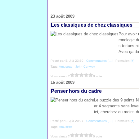
23 août 2009
Les classiques de chez classiques
Pour avoir 
ronologie d
s tortues n
Avec ça da
Posté par El Jj à 23:59 -
Commentaires [
…
]
- Permalien [
#
]
Tags:
Amusette
,
John Conway
Vous aimez ?
0 vote
16 août 2009
Penser hors du cadre
Le puzzle des 9 points Ne
ar 4 segments sans lever
ici, cherchez au moins d
Posté par El Jj à 20:27 -
Commentaires [
…
]
- Permalien [
#
]
Tags:
Amusette
Vous aimez ?
0 vote