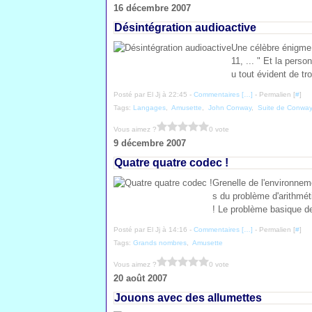
16 décembre 2007
Désintégration audioactive
Une célèbre énigme d
11, ... " Et la pers
u tout évident de tr
Posté par El Jj à 22:45 -
Commentaires [
…
]
- Permalien [
#
]
Tags:
Langages
,
Amusette
,
John Conway
,
Suite de Conwa
Vous aimez ?
0 vote
9 décembre 2007
Quatre quatre codec !
Grenelle de l'environneme
s du problème d'arithmét
! Le problème basique des
Posté par El Jj à 14:16 -
Commentaires [
…
]
- Permalien [
#
]
Tags:
Grands nombres
,
Amusette
Vous aimez ?
0 vote
20 août 2007
Jouons avec des allumettes