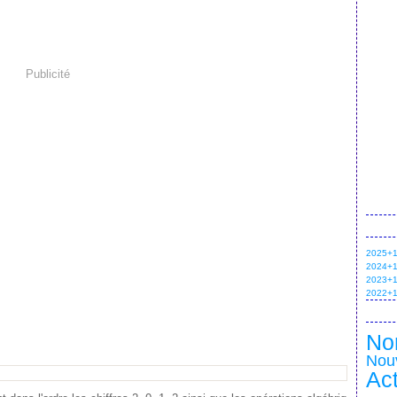
Publicité
2025+1 
2024+1 
2023+1 
2022+1 
No
Nou
Ac