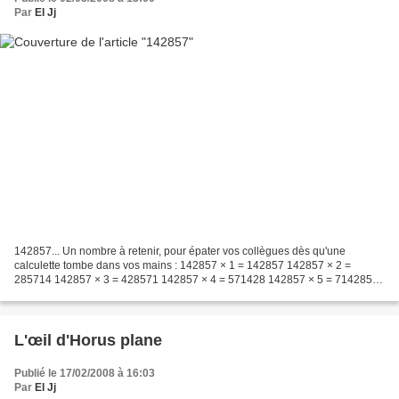
Par
El Jj
142857... Un nombre à retenir, pour épater vos collègues dès qu'une
calculette tombe dans vos mains : 142857 × 1 = 142857 142857 × 2 =
285714 142857 × 3 = 428571 142857 × 4 = 571428 142857 × 5 = 714285
142857 × 6 = 857142 D'où vient ce prodige ? Et surtout,...
L'œil d'Horus plane
Publié le 17/02/2008 à 16:03
Par
El Jj