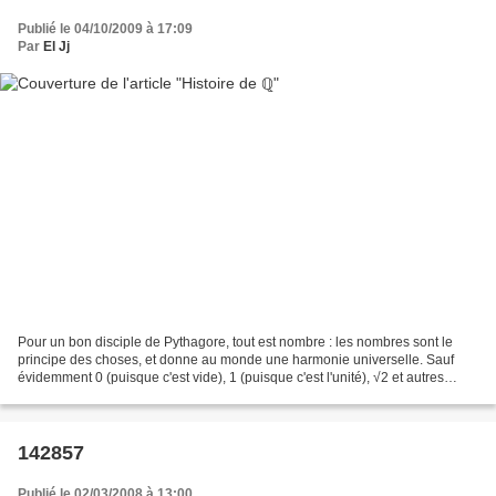
Publié le 04/10/2009 à 17:09
Par
El Jj
Pour un bon disciple de Pythagore, tout est nombre : les nombres sont le
principe des choses, et donne au monde une harmonie universelle. Sauf
évidemment 0 (puisque c'est vide), 1 (puisque c'est l'unité), √2 et autres
irrationnels (qui n'existent pas),...
142857
Publié le 02/03/2008 à 13:00