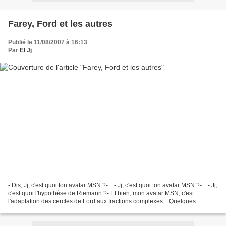
Farey, Ford et les autres
Publié le 11/08/2007 à 16:13
Par
El Jj
- Dis, Jj, c'est quoi ton avatar MSN ?- ...- Jj, c'est quoi ton avatar MSN ?- ...- Jj,
c'est quoi l'hypothèse de Riemann ?- Et bien, mon avatar MSN, c'est
l'adaptation des cercles de Ford aux fractions complexes... Quelques
explications sont nécessaires,...