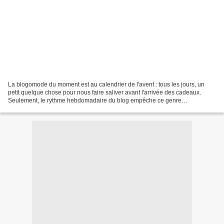
La blogomode du moment est au calendrier de l'avent : tous les jours, un
petit quelque chose pour nous faire saliver avant l'arrivée des cadeaux.
Seulement, le rythme hebdomadaire du blog empêche ce genre
d'initiatives.... Tant pis. A la place, le blog...