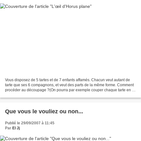
Vous disposez de 5 tartes et de 7 enfants affamés. Chacun veut autant de
tarte que ses 6 compagnons, et veut des parts de la même forme. Comment
procéder au découpage ?(On pourra par exemple couper chaque tarte en 7,
et donner 5 morceaux à chacun, mais...
Que vous le vouliez ou non...
Publié le 29/09/2007 à 11:45
Par
El Jj