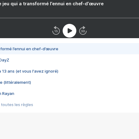
e jeu qui a transformé l’ennui en chef-d’œuvre
nsformé l’ennui en chef-d’œuvre
 DayZ
 a 13 ans (et vous l'avez ignoré)
e (littéralement)
im Rayan
 toutes les règles
s les jeux vidéo
us choquant de Rockstar ? - Le scandale BULLY
e plus moche de Steam