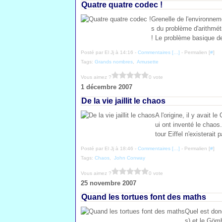
Quatre quatre codec !
Grenelle de l'environneme
s du problème d'arithmét
! Le problème basique des
Posté par El Jj à 14:16 -
Commentaires [
…
]
- Permalien [
#
]
Tags:
Grands nombres
,
Amusette
Vous aimez ?
0 vote
1 décembre 2007
De la vie jaillit le chaos
A l'origine, il y avait 
ui ont inventé le chaos.
tour Eiffel n'existerait 
Posté par El Jj à 18:46 -
Commentaires [
…
]
- Permalien [
#
]
Tags:
Chaos
,
John Conway
Vous aimez ?
0 vote
25 novembre 2007
Quand les tortues font des maths
Quel est don
s) et le Göm