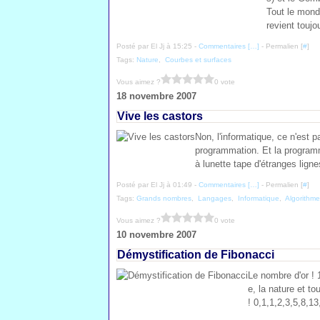
Tout le monde
revient toujou
Posté par El Jj à 15:25 -
Commentaires [
…
]
- Permalien [
#
]
Tags:
Nature
,
Courbes et surfaces
Vous aimez ?
0 vote
18 novembre 2007
Vive les castors
Non, l'informatique, ce n'est
programmation. Et la programm
à lunette tape d'étranges ligne
Posté par El Jj à 01:49 -
Commentaires [
…
]
- Permalien [
#
]
Tags:
Grands nombres
,
Langages
,
Informatique
,
Algorithme
Vous aimez ?
0 vote
10 novembre 2007
Démystification de Fibonacci
Le nombre d'or ! 
e, la nature et to
! 0,1,1,2,3,5,8,13