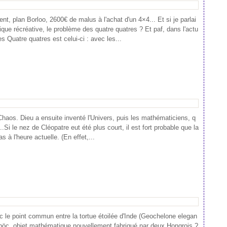
nt, plan Borloo, 2600€ de malus à l'achat d'un 4×4... Et si je parlai
ique récréative, le problème des quatre quatres ? Et paf, dans l'actu
 Quatre quatres est celui-ci : avec les...
le Chaos. Dieu a ensuite inventé l'Univers, puis les mathématiciens, q
..Si le nez de Cléopatre eut été plus court, il est fort probable que la
pas à l'heure actuelle. (En effet,...
c le point commun entre la tortue étoilée d'Inde (Geochelone elegan
böc, objet mathématique nouvellement fabriqué par deux Hongrois ?