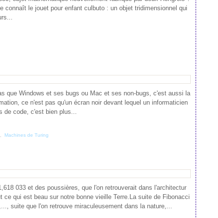
 connaît le jouet pour enfant culbuto : un objet tridimensionnel qui
rs...
 pas que Windows et ses bugs ou Mac et ses non-bugs, c'est aussi la
ation, ce n'est pas qu'un écran noir devant lequel un informaticien
s de code, c'est bien plus...
,
Machines de Turing
1,618 033 et des poussières, que l'on retrouverait dans l'architectur
ut ce qui est beau sur notre bonne vieille Terre.La suite de Fibonacci
,..., suite que l'on retrouve miraculeusement dans la nature,...