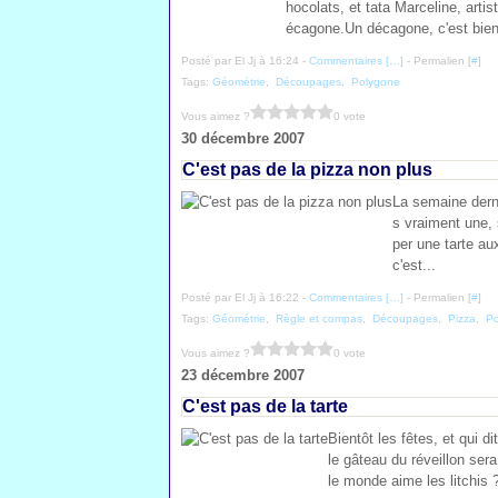
hocolats, et tata Marceline, arti
écagone.Un décagone, c'est bien 
Posté par El Jj à 16:24 -
Commentaires [
…
]
- Permalien [
#
]
Tags:
Géométrie
,
Découpages
,
Polygone
Vous aimez ?
0 vote
30 décembre 2007
C'est pas de la pizza non plus
La semaine dern
s vraiment une, 
per une tarte au
c'est...
Posté par El Jj à 16:22 -
Commentaires [
…
]
- Permalien [
#
]
Tags:
Géométrie
,
Règle et compas
,
Découpages
,
Pizza
,
Po
Vous aimez ?
0 vote
23 décembre 2007
C'est pas de la tarte
Bientôt les fêtes, et qui d
le gâteau du réveillon sera
le monde aime les litchis ?