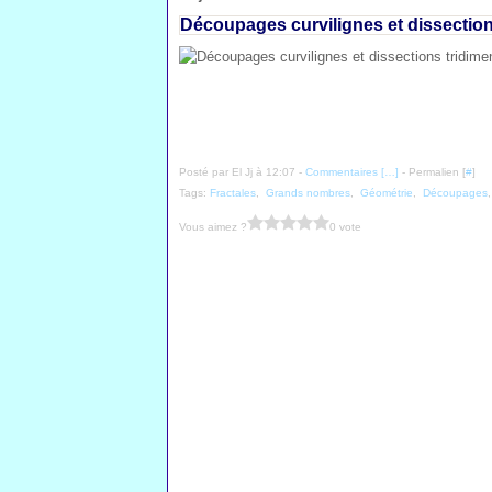
Découpages curvilignes et dissection
Posté par El Jj à 12:07 -
Commentaires [
…
]
- Permalien [
#
]
Tags:
Fractales
,
Grands nombres
,
Géométrie
,
Découpages
Vous aimez ?
0 vote