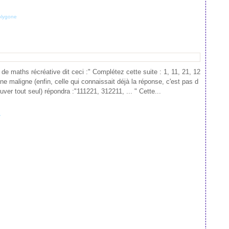
lygone
e maths récréative dit ceci :" Complétez cette suite : 1, 11, 21, 12
onne maligne (enfin, celle qui connaissait déjà la réponse, c'est pas d
ouver tout seul) répondra :"111221, 312211, ... " Cette...
y