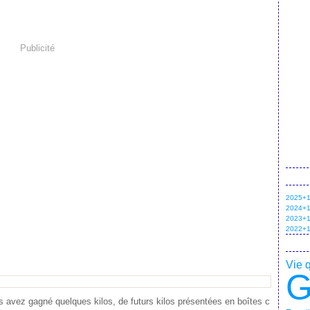
Publicité
2025+1 
2024+1 
2023+1 
2022+1 
Vie 
G
s avez gagné quelques kilos, de futurs kilos présentées en boîtes c