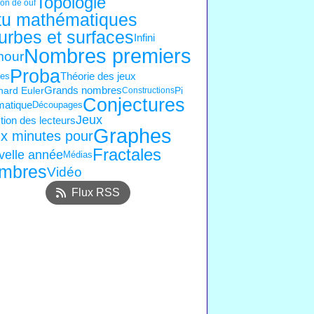
Topologie
on de ouf
tu mathématiques
urbes et surfaces
Infini
Nombres premiers
our
Proba
es
Théorie des jeux
ard Euler
Pi
Grands nombres
Constructions
Conjectures
matique
Découpages
Jeux
ion des lecteurs
Graphes
x minutes pour
Fractales
velle année
Médias
mbres
Vidéo
Flux RSS