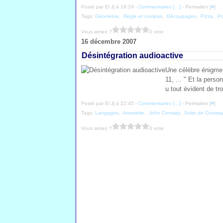
Posté par El Jj à 19:29 -
Commentaires [
…
]
- Permalien [
#
]
Tags:
Géométrie
,
Règle et compas
,
Découpages
,
Pizza
,
Po
Vous aimez ?
0 vote
16 décembre 2007
Désintégration audioactive
Une célèbre énigme d
11, ... " Et la pers
u tout évident de tr
Posté par El Jj à 22:45 -
Commentaires [
…
]
- Permalien [
#
]
Tags:
Langages
,
Amusette
,
John Conway
,
Suite de Conwa
Vous aimez ?
0 vote