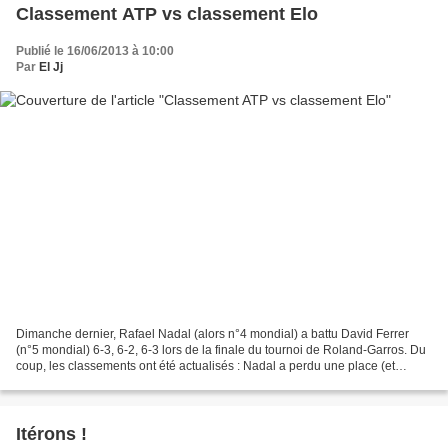
Classement ATP vs classement Elo
Publié le 16/06/2013 à 10:00
Par
El Jj
Dimanche dernier, Rafael Nadal (alors n°4 mondial) a battu David Ferrer
(n°5 mondial) 6-3, 6-2, 6-3 lors de la finale du tournoi de Roland-Garros. Du
coup, les classements ont été actualisés : Nadal a perdu une place (et
devient n°5) et Ferrer est remonté...
Itérons !