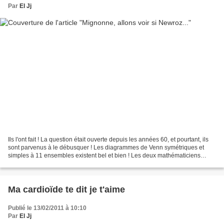
Par
El Jj
Ils l'ont fait ! La question était ouverte depuis les années 60, et pourtant, ils
sont parvenus à le débusquer ! Les diagrammes de Venn symétriques et
simples à 11 ensembles existent bel et bien ! Les deux mathématiciens
canadiens Khalegh Mamakani et...
Ma cardioïde te dit je t'aime
Publié le 13/02/2011 à 10:10
Par
El Jj