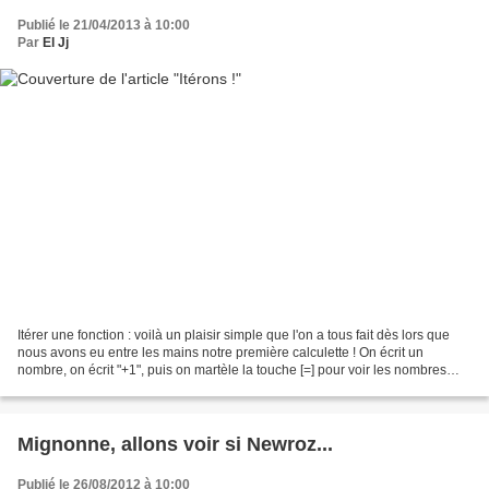
Publié le 21/04/2013 à 10:00
Par
El Jj
Itérer une fonction : voilà un plaisir simple que l'on a tous fait dès lors que
nous avons eu entre les mains notre première calculette ! On écrit un
nombre, on écrit "+1", puis on martèle la touche [=] pour voir les nombres
défiler. Le premier arrivé...
Mignonne, allons voir si Newroz...
Publié le 26/08/2012 à 10:00