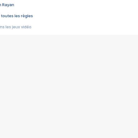
im Rayan
 toutes les règles
s les jeux vidéo
us choquant de Rockstar ? - Le scandale BULLY
e plus moche de Steam
du RÊVE tourne au CAUCHEMAR
pendant 8 heures
it… à tort
umiliés par un jeu vidéo
ire - Final Fantasy 8
ti un empire - Age of Empires
story DOFUS
tard, il crée l'un des pires jeux de tous les temps, MindsEye.